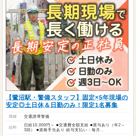
【鷺沼駅・警備スタッフ】固定×5年現場の
安定◎土日休＆日勤のみ！限定1名募集
職種
交通誘導警備
日給10,000円～ ■交通費全額支給 ■賞与あり（年2～
給料
3回） ■資格手当あり 給与支払い：毎月...