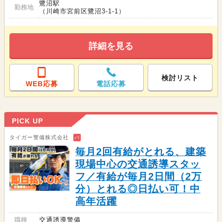
鷺沼駅
勤務地
（川崎市宮前区鷺沼3-1-1）
詳細を見る
検討リスト
WEB応募
電話応募
PICK UP
タイガー警備株式会社
バ
毎月2回有給がとれる、建築
現場中心の交通誘導スタッ
フ／有給が毎月2日間（2万
分）とれる◎日払い可！中
高年活躍
職種
交通誘導警備