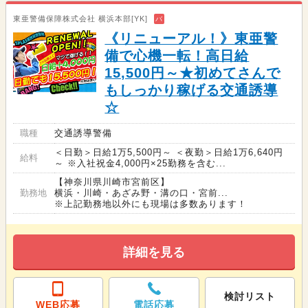
東亜警備保障株式会社 横浜本部[YK]
バ
《リニューアル！》東亜警
備で心機一転！高日給
15,500円～★初めてさんで
もしっかり稼げる交通誘導
☆
職種
交通誘導警備
＜日勤＞日給1万5,500円～ ＜夜勤＞日給1万6,640円
給料
～ ※入社祝金4,000円×25勤務を含む...
【神奈川県川崎市宮前区】
勤務地
横浜・川崎・あざみ野・溝の口・宮前...
※上記勤務地以外にも現場は多数あります！
詳細を見る
検討リスト
WEB応募
電話応募