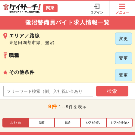
関東
ログイン
メニュー
鷺沼警備員バイト求人情報一覧
エリア／路線
変更
東急田園都市線、鷺沼
職種
変更
その他条件
変更
検索
9件
1～9件を表示
おすすめ
新着
日給
シフトが多い
シフトが少ない