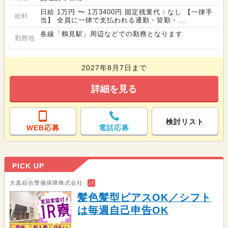
日給 1万円 〜 1万3400円 固定残業代：なし 【一律手
給料
当】 全員に一律で支払われる通勤・皆勤・...
各線「鶴見駅」周辺などでの勤務となります
勤務地
2027年8月7日まで
詳細を見る
検討リスト
WEB応募
電話応募
PICK UP
大真綜合警備保障株式会社
バ
髪色髪型ピアスOK／シフト
は毎週自己申告OK