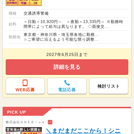
職種
交通誘導警備
＜日勤＞10,920円～ ＜夜勤＞13,335円～ ※勤務時
給料
間帯によって給与は異なります。 ◇面接交...
東京都・神奈川県・埼玉県各地に勤務...
勤務地
☆ご希望に沿えるよう可能な限り調整...
2027年6月25日まで
詳細を見る
検討リスト
WEB応募
電話応募
PICK UP
株式会社ＯＮＥＢｌｕｅ
バ
＼まだまだここから！シニ