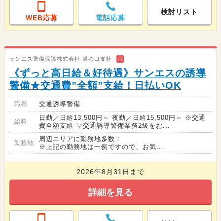
検討リスト
WEB応募
電話応募
サンエス警備保障株式会社 溝の口支社
バ
《ずっと高日給＆好待遇》サンエスの誘導
警備★交通費”全額”支給！日払いOK
職種
交通誘導警備
日勤／日給13,500円～ 夜勤／日給15,500円～ ※交通
給料
費全額支給 ▽交通誘導警備業務2級をお...
周辺エリアに勤務地多数！
勤務地
※上記の勤務地は一例ですので、お気...
2026年8月31日まで
詳細を見る