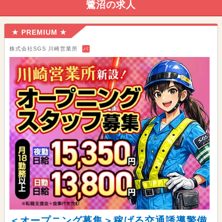
鷺沼の求人
★ PREMIUM ★
株式会社SGS 川崎営業所
バ
＜オープニング募集＞稼げる交通誘導警備