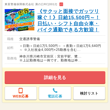
東亜警備保障株式会社 溝の口RC[0012]
バ
《サクッと面接でガッツリ
稼ぐ！》日給15,500円～！
日払い・シフト自由☆車・
バイク通勤できる方歓迎！
職種
交通誘導警備
＜日勤＞日給1万5,500円～ ＜夜勤＞日給1万6,640円
給料
～ ※入社祝金4,000円×25勤務を含む...
神奈川県川崎市宮前区：宮前平駅、鷺...
勤務地
※上記勤務地は一例です。勤務地は神...
詳細を見る
検討リスト
WEB応募
電話応募