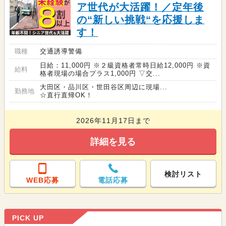
ア世代が大活躍！／定年後
の“新しい挑戦“を応援しま
す！
職種
交通誘導警備
日給：11,000円 ※２級資格者常時日給12,000円 ※資
給料
格者現場の場合プラス1,000円 ▽交...
大田区・品川区・世田谷区周辺に現場...
勤務地
☆直行直帰OK！
2026年11月17日まで
詳細を見る
検討リスト
WEB応募
電話応募
PICK UP