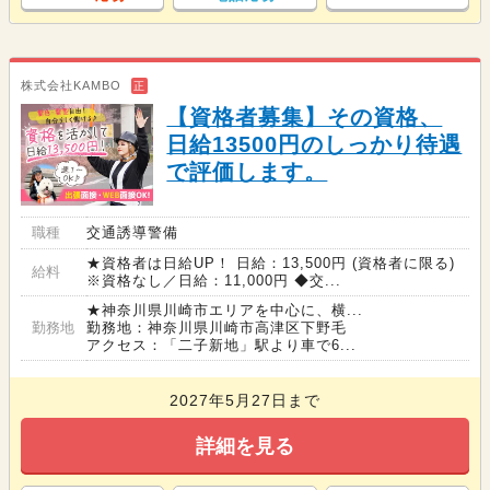
株式会社KAMBO
正
【資格者募集】その資格、
日給13500円のしっかり待遇
で評価します。
職種
交通誘導警備
★資格者は日給UP！ 日給：13,500円 (資格者に限る)
給料
※資格なし／日給：11,000円 ◆交...
★神奈川県川崎市エリアを中心に、横...
勤務地
勤務地：神奈川県川崎市高津区下野毛
アクセス：「二子新地」駅より車で6...
2027年5月27日まで
詳細を見る