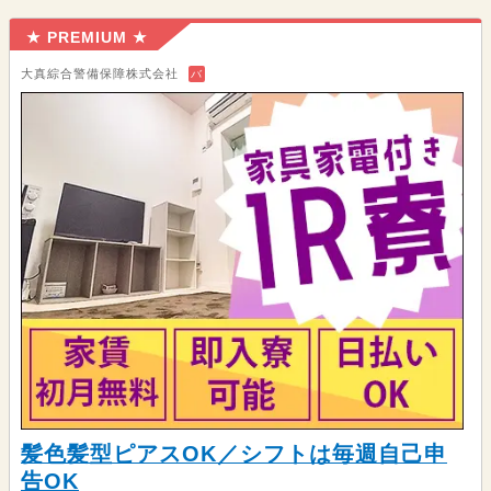
★ PREMIUM ★
大真綜合警備保障株式会社
バ
髪色髪型ピアスOK／シフトは毎週自己申
告OK