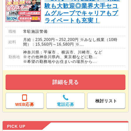
験も大歓迎◎業界大手セコ
ムグループでキャリアもプ
ライベートも充実！
職種
常駐施設警備
月給：235,200円～252,200円 ※みなし残業（10時
給料
間）：15,560円～16,580円 ※...
神奈川県：平塚市 、横浜市、川崎市、など
勤務地
※その他神奈川県内、東京都などに勤...
※希望の勤務地やお住まいの場所から...
詳細を見る
検討リスト
WEB応募
電話応募
PICK UP