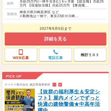
月給25万円(一律手当含む) 6ヶ月後 【総合職】月給25
給料
万円 【現場担当職】月給25万円 【隊員職...
神奈川県川崎高津区 など
勤務地
※勤務地は一例で、東京23区や川崎...
2027年8月5日まで
詳細を見る
検討リスト
WEB応募
電話応募
PICK UP
テイケイ株式会社 施設警備事業部
バ
契
【抜群の福利厚生＆安定シ
フト】屋内メインでずっと
快適の建物警備★中高年活
躍中