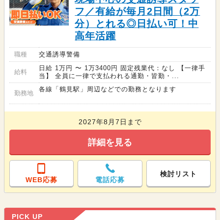
フ／有給が毎月2日間（2万
分）とれる◎日払い可！中
高年活躍
職種
交通誘導警備
日給 1万円 〜 1万3400円 固定残業代：なし 【一律手
給料
当】 全員に一律で支払われる通勤・皆勤・...
各線「鶴見駅」周辺などでの勤務となります
勤務地
2027年8月7日まで
詳細を見る
検討リスト
WEB応募
電話応募
PICK UP