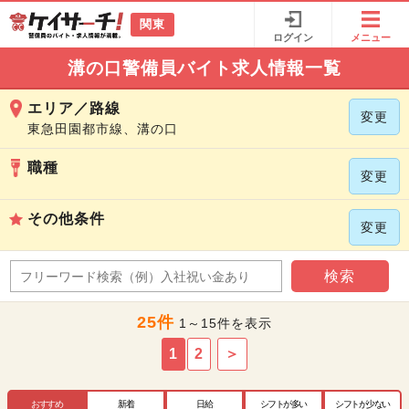
関東
ログイン
メニュー
溝の口警備員バイト求人情報一覧
エリア／路線
変更
東急田園都市線、溝の口
職種
変更
その他条件
変更
検索
25件
1～15件を表示
1
2
＞
おすすめ
新着
日給
シフトが多い
シフトが少ない