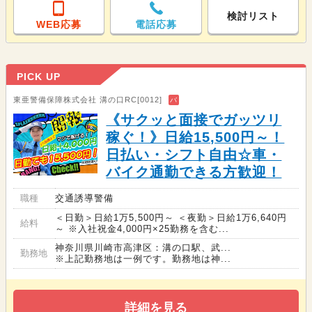
検討リスト
WEB応募
電話応募
PICK UP
東亜警備保障株式会社 溝の口RC[0012]
バ
《サクッと面接でガッツリ
稼ぐ！》日給15,500円～！
日払い・シフト自由☆車・
バイク通勤できる方歓迎！
職種
交通誘導警備
＜日勤＞日給1万5,500円～ ＜夜勤＞日給1万6,640円
給料
～ ※入社祝金4,000円×25勤務を含む...
神奈川県川崎市高津区：溝の口駅、武...
勤務地
※上記勤務地は一例です。勤務地は神...
詳細を見る