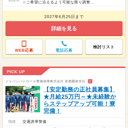
☆ご希望に沿えるよう可能な限り調整...
2027年6月25日まで
詳細を見る
検討リスト
WEB応募
電話応募
PICK UP
ジャパンパトロール警備保障株式会社 首都圏南支社
正
【安定勤務の正社員募集】
★月給25万円～★未経験か
らステップアップ可能！寮
完備！
職種
交通誘導警備