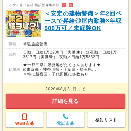
テイケイ株式会社 施設警備事業部
バ
契
＜安定の建物警備＞年2回ペ
ースで昇給◎屋内勤務×年収
500万可／未経験OK
職種
常駐施設警備
日勤／日給1万1200円（実働8h） 短夜勤／日給1万
給料
3517円（実働8h） 夜勤／日給1万5832円...
★一都三県に勤務地がたくさんあります★
勤務地
※東京都・神奈川県・千葉県・埼玉県...
※特に新宿区・千代田区に多数あり
2026年8月31日まで
詳細を見る
検討リスト
WEB応募
電話応募