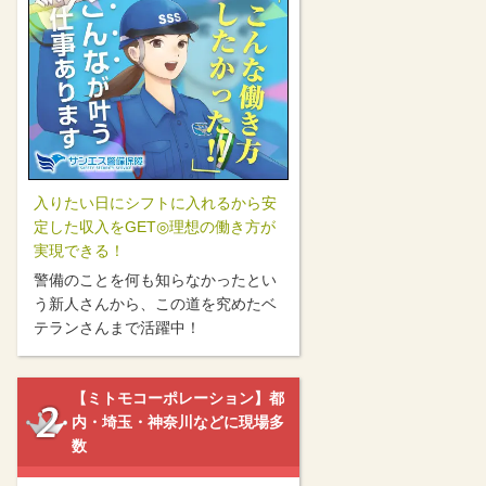
入りたい日にシフトに入れるから安
定した収入をGET◎理想の働き方が
実現できる！
警備のことを何も知らなかったとい
う新人さんから、この道を究めたベ
テランさんまで活躍中！
【ミトモコーポレーション】都
内・埼玉・神奈川などに現場多
数