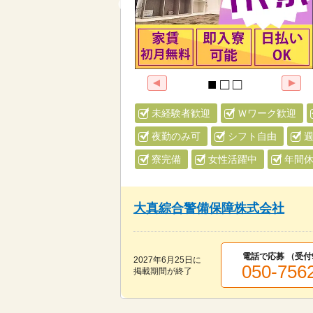
未経験者歓迎
Ｗワーク歓迎
夜勤のみ可
シフト自由
週
寮完備
女性活躍中
年間休
大真綜合警備保障株式会社
電話で応募 （受付
2027年6月25日
に
050-756
掲載期間が終了