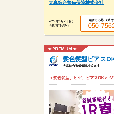
大真綜合警備保障株式会社
電話で応募 （受付
2027年6月25日
に
050-756
掲載期間が終了
★ PREMIUM ★
髪色髪型ピアスO
大真綜合警備保障株式会社
＜髪色髪型、ヒゲ、ピアスOK＞ ジブン