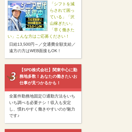
「シフトを減
らされて困っ
ている」「沢
山稼ぎたい」
「早く働きた
い」こんな方はご応募ください！
日給13,500円～／交通費全額支給／
遠方の方はWEB面接もOK！
【SPD株式会社】関東中心に勤
務地多数！あなたの働きたいお
仕事が見つかるかも！
全案件勤務地固定◎通勤方法をいち
いち調べる必要ナシ！収入も安定
し、慣れやすく働きやすいのが魅力
です♪