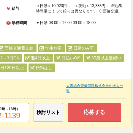
＜日勤＞10,920円～ ＜夜勤＞13,335円～ ※勤務
給与
時間帯によって給与は異なります。 ◇面接交通...
勤務時間
▼日勤 08:00～17:00 09:00～18:00...
面接交通費支給
学生歓迎
日勤のみ可
2～3日OK
週4日以上
日払いOK
65歳以上活躍中
日120日以上
転勤なし
大真綜合警備保障株式会社の求人一
覧
9時～18時
）
応募する
検討リスト
2-1139