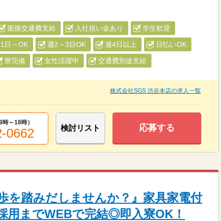
面接交通費支給
入社祝い金あり
学生歓迎
1日～OK
週2～3日OK
週4日以上
日払いOK
寮完備
女性活躍中
交通費別途支給
株式会社SGS 渋谷本店の求人一覧
9時～18時
）
応募する
検討リスト
2-0662
歩を踏みだしませんか？』家具家電付
採用までWEBで完結◎即入寮OK！