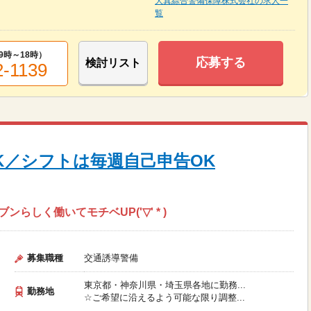
大真綜合警備保障株式会社の求人一
覧
9時～18時
）
応募する
検討リスト
2-1139
K／シフトは毎週自己申告OK
らしく働いてモチベUP('▽' * )
募集職種
交通誘導警備
東京都・神奈川県・埼玉県各地に勤務...
勤務地
☆ご希望に沿えるよう可能な限り調整...