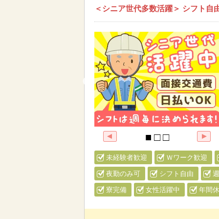
＜シニア世代多数活躍＞ シフト自
未経験者歓迎
Ｗワーク歓迎
夜勤のみ可
シフト自由
週
寮完備
女性活躍中
年間休