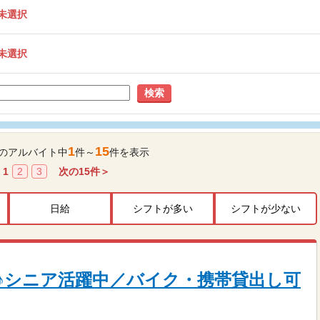
未選択
未選択
検索
1
15
のアルバイト中
件～
件を表示
1
2
3
次の
15
件＞
日給
シフトが多い
シフトが少ない
♪シニア活躍中／バイク・携帯貸出し可