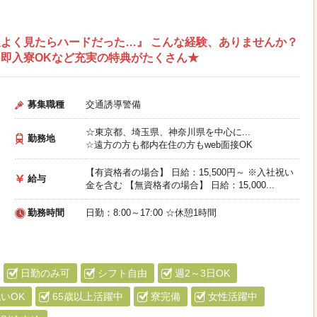
よく見たらハードだった…』 こんな経験、ありませんか？
即入寮OKなど充実の特典がたくさん★
募集職種
交通誘導警備
☆東京都、埼玉県、神奈川県を中心に...
勤務地
☆遠方の方も都内在住の方もweb面接OK
【有資格者の場合】 日給：15,500円～ ※入社祝い
給与
金を含む 【無資格者の場合】 日給：15,000...
勤務時間
日勤：8:00～17:00 ☆休憩1時間
日勤のみ可
シフト自由
週2～3日OK
いOK
65歳以上活躍中
寮完備
女性活躍中