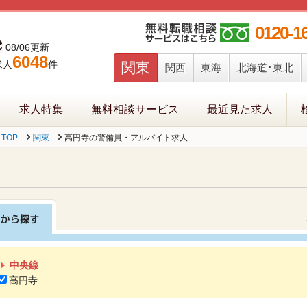
0120-1
08/06更新
6048
求人
件
関東
関西
東海
北海道･東北
求人特集
無料相談サービス
最近見た求人
TOP
関東
高円寺の警備員・アルバイト求人
中央線
高円寺