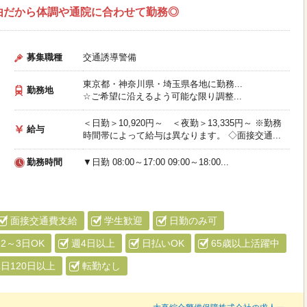
由だから体調や通院に合わせて勤務◎
募集職種
交通誘導警備
東京都・神奈川県・埼玉県各地に勤務...
勤務地
☆ご希望に沿えるよう可能な限り調整...
＜日勤＞10,920円～ ＜夜勤＞13,335円～ ※勤務
給与
時間帯によって給与は異なります。 ◇面接交通...
勤務時間
▼日勤 08:00～17:00 09:00～18:00...
面接交通費支給
学生歓迎
日勤のみ可
2～3日OK
週4日以上
日払いOK
65歳以上活躍中
日120日以上
転勤なし