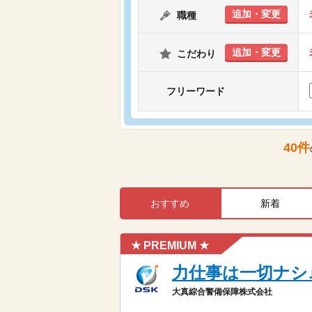
追加・変更
職種
追加・変更
こだわり
フリーワード
40
件
おすすめ
新着
★ PREMIUM ★
力仕事は一切ナシ
大真綜合警備保障株式会社