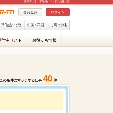
高円寺の求人警備員バイト求人情報一覧
67-771
会員登録
ログイン
甲信越･北陸
中国･四国
九州･沖縄
検討中リスト
お役立ち情報
40
この条件にマッチする仕事
件