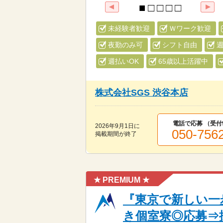
未経験者歓迎
Ｗワーク歓迎
夜勤のみ可
シフト自由
週
週払いOK
65歳以上活躍中
株式会社SGS 渋谷本店
電話で応募 （受付
2026年9月1日
に
050-756
掲載期間が終了
★ PREMIUM ★
『東京で新しい一
き個室寮◎応募⇒