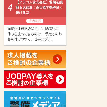
【アラコム株式会社】警備初挑
戦も大歓迎！高日給で効率良く
稼げる◎
千代田区
面接交通費支給◎月に1回希望のお
休みを提出できるので、 予定との都
合も付けやすく、仕事とプラ...