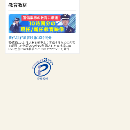
教育教材
新任/現任教育映像10時間分
警備業における人材を効率よく育成するための内容
を網羅した教育DVD全10巻 購入した会社様には
DVDと別にweb視聴ページのアカウントも発行