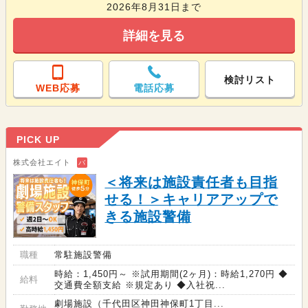
2026年8月31日まで
詳細を見る
検討リスト
WEB応募
電話応募
PICK UP
株式会社エイト
バ
＜将来は施設責任者も目指
せる！＞キャリアアップで
きる施設警備
職種
常駐施設警備
時給：1,450円～ ※試用期間(2ヶ月)：時給1,270円 ◆
給料
交通費全額支給 ※規定あり ◆入社祝...
劇場施設（千代田区神田神保町1丁目...