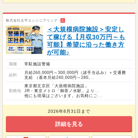
株式会社太平エンジニアリング
正
＜大規模病院施設＞安定し
て稼げる【月収30万円～も
可能】希望に沿った働き方
が可能♪
職種
常駐施設警備
月給260,000円～300,000円（諸手当込み）＋交通費
給料
支給 （基本月給240,000円～280,...
東京都文京区「大規模病院施設」
勤務地
JR・東京メトロ「御茶ノ水駅」より...
他にも現場はございます。お気軽にご...
2026年8月31日まで
詳細を見る