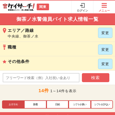
関東
ログイン
メニュー
御茶ノ水警備員バイト求人情報一覧
エリア／路線
変更
中央線、御茶ノ水
職種
変更
その他条件
変更
検索
14件
1～14件を表示
おすすめ
新着
日給
シフトが多い
シフトが少ない