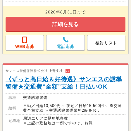
2026年8月31日まで
詳細を見る
検討リスト
WEB応募
電話応募
サンエス警備保障株式会社 上野支社
バ
《ずっと高日給＆好待遇》サンエスの誘導
警備★交通費”全額”支給！日払いOK
職種
交通誘導警備
日勤／日給13,500円～ 夜勤／日給15,500円～ ※交通
給料
費全額支給 ▽交通誘導警備業務2級をお...
周辺エリアに勤務地多数！
勤務地
※上記の勤務地は一例ですので、お気...