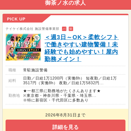
御茶ノ水の求人
PICK UP
テイケイ株式会社 施設警備事業部
バ
契
＜週3日～OK＞柔軟シフト
で働きやすい建物警備！未
経験でも始めやすい！屋内
勤務メイン！
職種
常駐施設警備
日勤／日給1万1200円（実働8h） 短夜勤／日給1万
給料
3517円（実働8h） 夜勤／日給1万5832円...
★一都三県に勤務地がたくさんあります★
勤務地
※東京都・神奈川県・千葉県・埼玉県...
※特に新宿区・千代田区に多数あり
2026年8月31日まで
詳細を見る