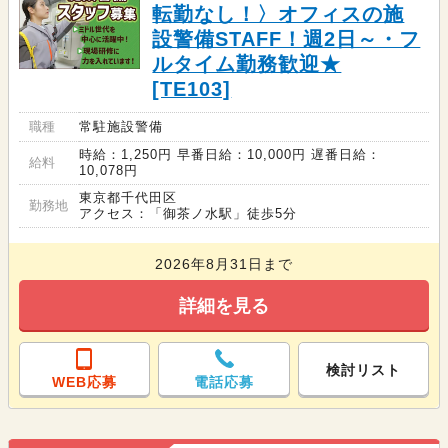
転勤なし！〉オフィスの施
設警備STAFF！週2日～・フ
ルタイム勤務歓迎★
[TE103]
職種
常駐施設警備
時給：1,250円 早番日給：10,000円 遅番日給：
給料
10,078円
東京都千代田区
勤務地
アクセス：「御茶ノ水駅」徒歩5分
2026年8月31日まで
詳細を見る
検討リスト
WEB応募
電話応募