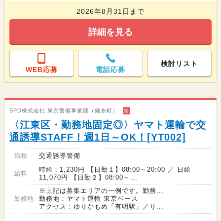
2026年8月31日まで
詳細を見る
検討リスト
WEB応募
電話応募
SPD株式会社 東京警備事業部（錦糸町）
契
〈江東区・勤務地固定◎〉ヤマト運輸で交
通誘導STAFF！週1日～OK！[YT002]
職種
交通誘導警備
時給：1,230円 【日勤１】08:00～20:00 ／ 日給
給料
11,070円 【日勤２】08:00～...
※上記は募集エリアの一例です。勤務...
勤務地
勤務地：ヤマト運輸 東京ベース
アクセス：ゆりかもめ「有明駅」／り...