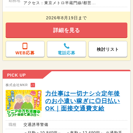
勤務地
アクセス：東京メトロ半蔵門線/都営...
2026年8月19日まで
詳細を見る
検討リスト
WEB応募
電話応募
PICK UP
株式会社MKR
バ
力仕事は一切ナシ☆定年後
のお小遣い稼ぎに◎日払い
OK｜面接交通費支給
職種
交通誘導警備
＜日勤＞10,840円～ ＜夜勤＞12,690円～ ※通勤手