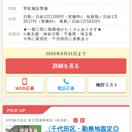
職種
常駐施設警備
日勤／日給1万1200円（実働8h） 短夜勤／日給1万
給料
3517円（実働8h） 夜勤／日給1万5832円...
★一都三県に勤務地がたくさんあります★
勤務地
※東京都・神奈川県・千葉県・埼玉県...
※特に新宿区・千代田区に多数あり
2026年8月31日まで
詳細を見る
検討リスト
WEB応募
電話応募
PICK UP
SPD株式会社 東京警備事業部（錦糸町）
バ
契
〈千代田区・勤務地固定◎