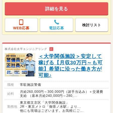
詳細を見る
検討リスト
WEB応募
電話応募
株式会社太平エンジニアリング
正
＜大学関係施設＞安定して
稼げる【月収30万円～も可
能】希望に沿った働き方が
可能♪
職種
常駐施設警備
月給260,000円～300,000円（諸手当込み）＋交通費
給料
支給 （基本月給240,000円～280,...
東京都文京区「大学関係施設」
勤務地
JR・東京メトロ「御茶ノ水駅」より...
他にも現場はございます。お気軽にご...