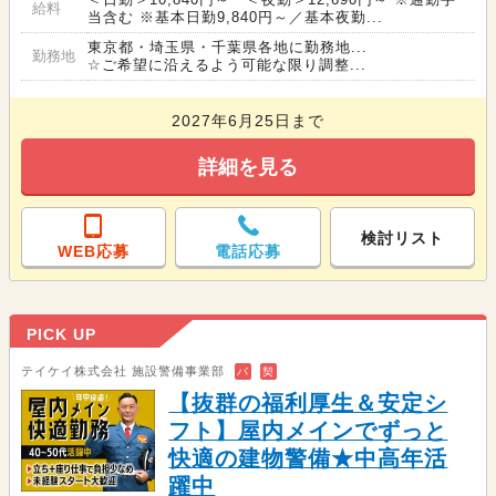
給料
当含む ※基本日勤9,840円～／基本夜勤...
東京都・埼玉県・千葉県各地に勤務地...
勤務地
☆ご希望に沿えるよう可能な限り調整...
2027年6月25日まで
詳細を見る
検討リスト
WEB応募
電話応募
PICK UP
テイケイ株式会社 施設警備事業部
バ
契
【抜群の福利厚生＆安定シ
フト】屋内メインでずっと
快適の建物警備★中高年活
躍中