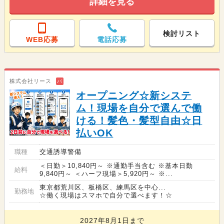
詳細を見る
検討リスト
WEB応募
電話応募
株式会社リース
バ
オープニング☆新システ
ム！現場を自分で選んで働
ける！髪色・髪型自由☆日
払いOK
職種
交通誘導警備
＜日勤＞10,840円～ ※通勤手当含む ※基本日勤
給料
9,840円～ ＜ハーフ現場＞5,920円～ ※...
東京都荒川区、板橋区、練馬区を中心...
勤務地
☆働く現場はスマホで自分で選べます！☆
2027年8月1日まで