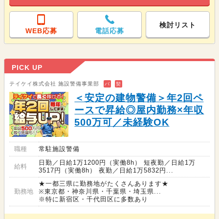
検討リスト
WEB応募
電話応募
PICK UP
テイケイ株式会社 施設警備事業部
バ
契
＜安定の建物警備＞年2回ペ
ースで昇給◎屋内勤務×年収
500万可／未経験OK
職種
常駐施設警備
日勤／日給1万1200円（実働8h） 短夜勤／日給1万
給料
3517円（実働8h） 夜勤／日給1万5832円...
★一都三県に勤務地がたくさんあります★
勤務地
※東京都・神奈川県・千葉県・埼玉県...
※特に新宿区・千代田区に多数あり