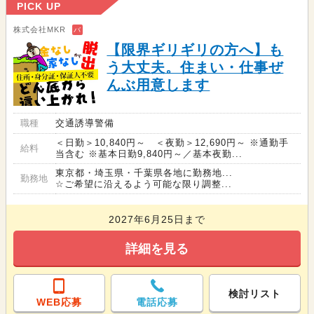
PICK UP
株式会社MKR
バ
【限界ギリギリの方へ】も
う大丈夫。住まい・仕事ぜ
んぶ用意します
職種
交通誘導警備
＜日勤＞10,840円～ ＜夜勤＞12,690円～ ※通勤手
給料
当含む ※基本日勤9,840円～／基本夜勤...
東京都・埼玉県・千葉県各地に勤務地...
勤務地
☆ご希望に沿えるよう可能な限り調整...
2027年6月25日まで
詳細を見る
検討リスト
WEB応募
電話応募