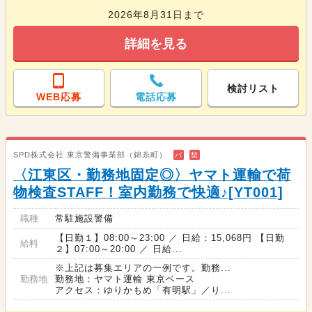
2026年8月31日まで
詳細を見る
検討リスト
WEB応募
電話応募
SPD株式会社 東京警備事業部（錦糸町）
バ
契
〈江東区・勤務地固定◎〉ヤマト運輸で荷
物検査STAFF！室内勤務で快適♪[YT001]
職種
常駐施設警備
【日勤１】08:00～23:00 ／ 日給：15,068円 【日勤
給料
２】07:00～20:00 ／ 日給...
※上記は募集エリアの一例です。勤務...
勤務地
勤務地：ヤマト運輸 東京ベース
アクセス：ゆりかもめ「有明駅」／り...