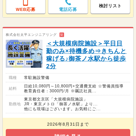
検討リスト
WEB応募
電話応募
株式会社太平エンジニアリング
契
＜大規模病院施設＞平日日
勤のみ×待機多め⇒きちんと
稼げる♪御茶ノ水駅から徒歩
2分
職種
常駐施設警備
日給10,080円～10,800円+交通費支給 ☆警備員指導
給料
教育責任者：3000円/月 ※嘱託社員...
東京都文京区「大規模病院施設」
勤務地
JR・東京メトロ「御茶ノ水駅」より...
他にも現場はございます。お気軽にご...
2026年8月31日まで