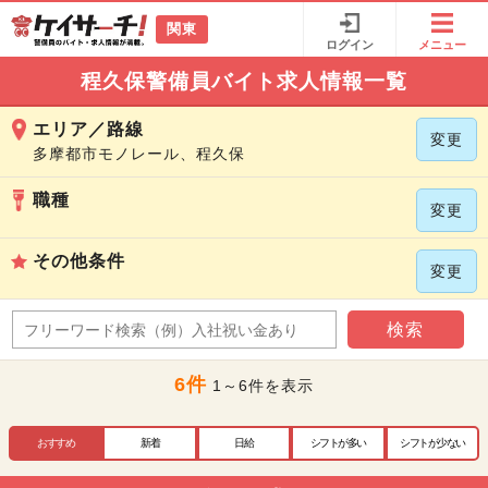
関東
ログイン
メニュー
程久保警備員バイト求人情報一覧
エリア／路線
変更
多摩都市モノレール、程久保
職種
変更
その他条件
変更
検索
6件
1～6件を表示
おすすめ
新着
日給
シフトが多い
シフトが少ない