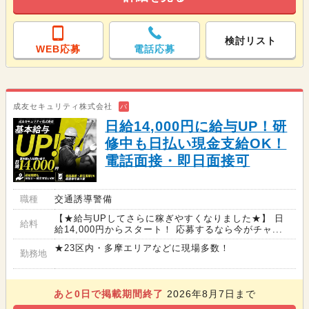
検討リスト
WEB応募
電話応募
成友セキュリティ株式会社
バ
日給14,000円に給与UP！研
修中も日払い現金支給OK！
電話面接・即日面接可
職種
交通誘導警備
【★給与UPしてさらに稼ぎやすくなりました★】 日
給料
給14,000円からスタート！ 応募するなら今がチャ...
★23区内・多摩エリアなどに現場多数！
勤務地
あと
0
日で掲載期間終了
2026年8月7日まで