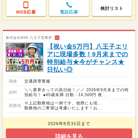
検討リスト
WEB応募
電話応募
株式会社MSK 八王子営業所
バ
【祝い金5万円】八王子エリ
アに現場多数！9月末までの
特別給与★今がチャンス★
日払い◎
職種
交通誘導警備
＼＼業界きっての高日給！／／ 2026年9月末までの特
給料
別給与！ ●65歳未満 日勤：14,500円 夜...
※上記勤務地は一例です。他県にも現...
勤務地
勤務地のご希望は考慮いたします！お...
2026年8月31日まで
詳細を見る