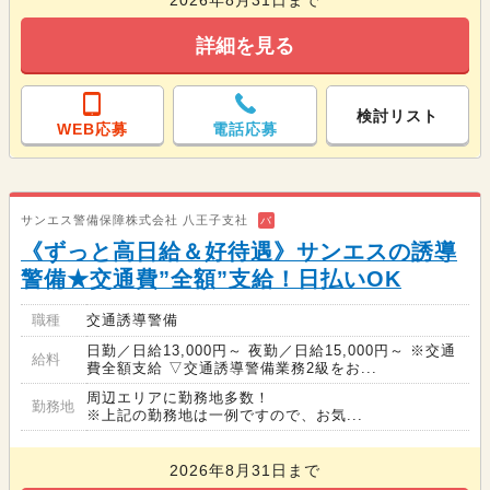
詳細を見る
検討リスト
WEB応募
電話応募
サンエス警備保障株式会社 八王子支社
バ
《ずっと高日給＆好待遇》サンエスの誘導
警備★交通費”全額”支給！日払いOK
職種
交通誘導警備
日勤／日給13,000円～ 夜勤／日給15,000円～ ※交通
給料
費全額支給 ▽交通誘導警備業務2級をお...
周辺エリアに勤務地多数！
勤務地
※上記の勤務地は一例ですので、お気...
2026年8月31日まで