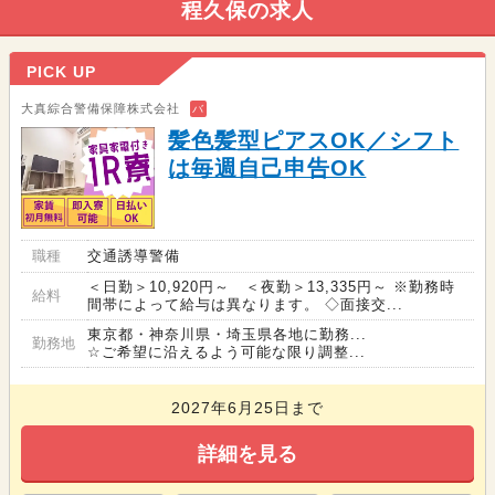
程久保の求人
PICK UP
大真綜合警備保障株式会社
バ
髪色髪型ピアスOK／シフト
は毎週自己申告OK
職種
交通誘導警備
＜日勤＞10,920円～ ＜夜勤＞13,335円～ ※勤務時
給料
間帯によって給与は異なります。 ◇面接交...
東京都・神奈川県・埼玉県各地に勤務...
勤務地
☆ご希望に沿えるよう可能な限り調整...
2027年6月25日まで
詳細を見る