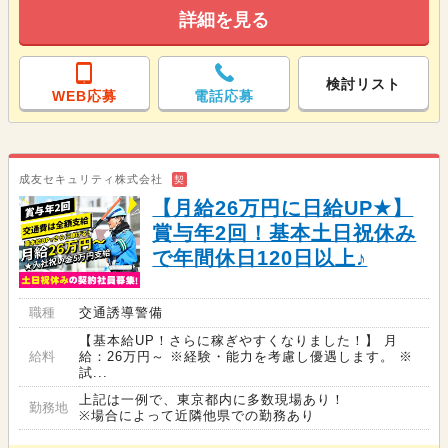
詳細を見る
検討リスト
WEB応募
電話応募
成友セキュリティ株式会社
契
【月給26万円に日給UP★】
賞与年2回！基本土日祝休み
で年間休日120日以上♪
職種
交通誘導警備
【基本給UP！さらに稼ぎやすくなりました！】 月
給料
給：26万円～ ※経験・能力を考慮し優遇します。 ※
試...
上記は一例で、東京都内に多数現場あり！
勤務地
※場合によって近隣他県での勤務あり