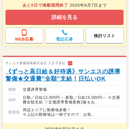
あと
0
日で掲載期間終了
2026年8月7日まで
詳細を見る
検討リスト
WEB応募
電話応募
サンエス警備保障株式会社 八王子支社
バ
《ずっと高日給＆好待遇》サンエスの誘導
警備★交通費”全額”支給！日払いOK
職種
交通誘導警備
日勤／日給13,000円～ 夜勤／日給15,000円～ ※交通
給料
費全額支給 ▽交通誘導警備業務2級をお...
周辺エリアに勤務地多数！
勤務地
※上記の勤務地は一例ですので、お気...
2026年8月31日まで