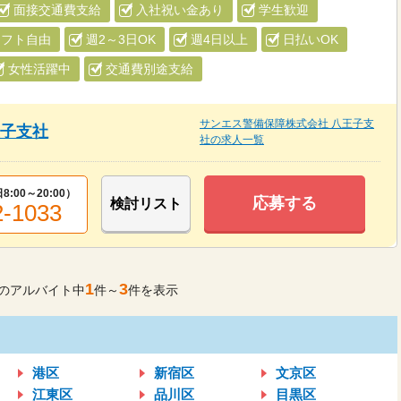
面接交通費支給
入社祝い金あり
学生歓迎
シフト自由
週2～3日OK
週4日以上
日払いOK
女性活躍中
交通費別途支給
サンエス警備保障株式会社 八王子支
王子支社
社の求人一覧
8:00～20:00
）
応募する
検討リスト
2-1033
1
3
のアルバイト中
件～
件を表示
港区
新宿区
文京区
江東区
品川区
目黒区