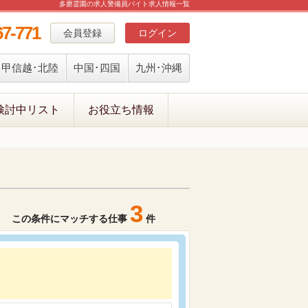
多磨霊園の求人警備員バイト求人情報一覧
67-771
会員登録
ログイン
甲信越･北陸
中国･四国
九州･沖縄
検討中リスト
お役立ち情報
3
この条件にマッチする仕事
件