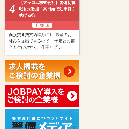
【アラコム株式会社】警備初挑
戦も大歓迎！高日給で効率良く
稼げる◎
千代田区
面接交通費支給◎月に1回希望のお
休みを提出できるので、 予定との都
合も付けやすく、仕事とプラ...