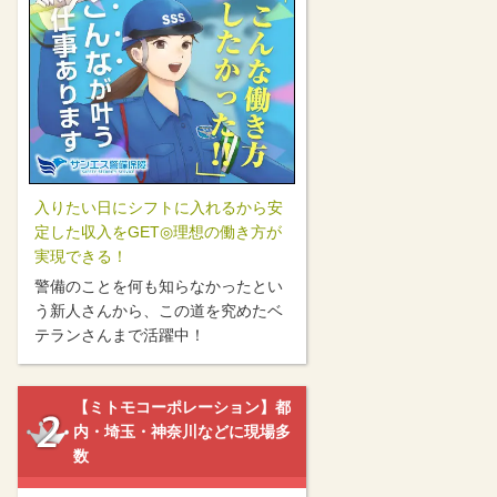
入りたい日にシフトに入れるから安
定した収入をGET◎理想の働き方が
実現できる！
警備のことを何も知らなかったとい
う新人さんから、この道を究めたベ
テランさんまで活躍中！
【ミトモコーポレーション】都
内・埼玉・神奈川などに現場多
数