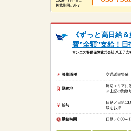
2026年8月7日
に
掲載期間が終了
《ずっと高日給＆
費”全額”支給！日
サンエス警備保障株式会社 八王子支
募集職種
交通誘導警備
周辺エリアに
勤務地
※上記の勤務地
日勤／日給13,
給与
級をお持...
勤務時間
日勤／8:00～17