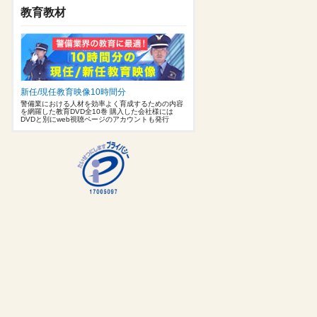
教育教材
新任/現任教育映像10時間分
警備業における人材を効率よく育成するための内容
を網羅した教育DVD全10巻 購入した会社様には
DVDと別にweb視聴ページのアカウントも発行