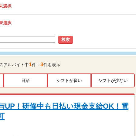
未選択
未選択
検索
1
3
のアルバイト中
件～
件を表示
日給
シフトが多い
シフトが少ない
に給与UP！研修中も日払い現金支給OK！電
可