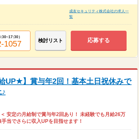
成友セキュリティ株式会社の求人一
覧
8:30~17:30
）
応募する
検討リスト
2-1057
給UP★】賞与年2回！基本土日祝休みで
♪
 安定の月給制で賞与年2回あり！ 未経験でも月給26万
線手当でさらに収入UPを目指せます！