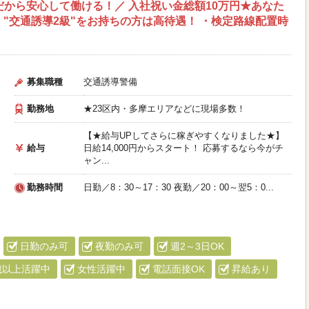
だから安心して働ける！／ 入社祝い金総額10万円★あなた
"交通誘導2級"をお持ちの方は高待遇！ ・検定路線配置時
募集職種
交通誘導警備
勤務地
★23区内・多摩エリアなどに現場多数！
【★給与UPしてさらに稼ぎやすくなりました★】
給与
日給14,000円からスタート！ 応募するなら今がチ
ャン...
勤務時間
日勤／8：30～17：30 夜勤／20：00～翌5：0...
日勤のみ可
夜勤のみ可
週2～3日OK
歳以上活躍中
女性活躍中
電話面接OK
昇給あり