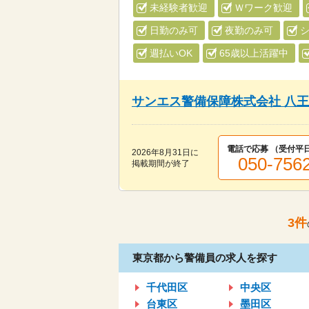
未経験者歓迎
Ｗワーク歓迎
日勤のみ可
夜勤のみ可
週払いOK
65歳以上活躍中
サンエス警備保障株式会社 八
電話で応募 （受付
平日
2026年8月31日
に
050-756
掲載期間が終了
3
件
東京都から警備員の求人を探す
千代田区
中央区
台東区
墨田区