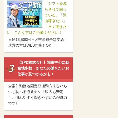
「シフトを減
らされて困っ
ている」「沢
山稼ぎたい」
「早く働きた
い」こんな方はご応募ください！
日給13,500円～／交通費全額支給／
遠方の方はWEB面接もOK！
【SPD株式会社】関東中心に勤
務地多数！あなたの働きたいお
仕事が見つかるかも！
全案件勤務地固定◎通勤方法をいち
いち調べる必要ナシ！収入も安定
し、慣れやすく働きやすいのが魅力
です♪