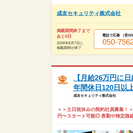
成友セキュリティ株式会社
掲載期間終了まで
電話で応募 （受付
あと
0
日
050-756
2026年8月7日
に
掲載期間が終了
【月給26万円に日
年間休日120日以上
成友セキュリティ株式会社
＞＞土日祝休みの契約社員募集！＜＜
円〜スタート可能◎ 夜勤や検定路