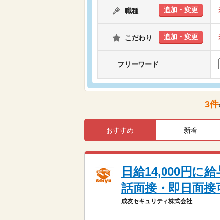
追加・変更
職種
追加・変更
こだわり
フリーワード
3
件
おすすめ
新着
日給14,000円
話面接・即日面接
成友セキュリティ株式会社