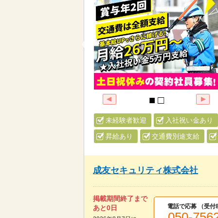
未経験者歓迎
入社祝い金あり
昇給あり
交通費別途支給
成友セキュリティ株式会社
掲載期間終了まで
電話で応募 （受付
あと
0
日
050-756