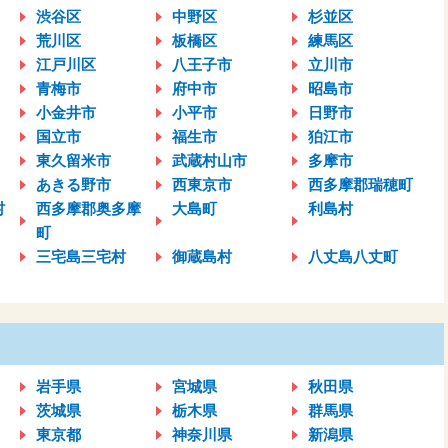
渋谷区
中野区
杉並区
荒川区
板橋区
練馬区
江戸川区
八王子市
立川市
青梅市
府中市
昭島市
小金井市
小平市
日野市
国立市
福生市
狛江市
東久留米市
武蔵村山市
多摩市
あきる野市
西東京市
西多摩郡瑞穂町
村
西多摩郡奥多摩
大島町
利島村
町
三宅島三宅村
御蔵島村
八丈島八丈町
岩手県
宮城県
秋田県
茨城県
栃木県
群馬県
東京都
神奈川県
新潟県