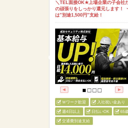
＼TEL面接OK★上場企業の子会社
の頑張りをしっかり還元します！ ・
は"別途1,500円"支給！
Ｗワーク歓迎
入社祝い金あり
週4日以上
日払いOK
65
交通費別途支給