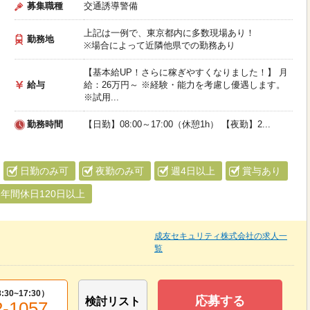
募集職種
交通誘導警備
上記は一例で、東京都内に多数現場あり！
勤務地
※場合によって近隣他県での勤務あり
【基本給UP！さらに稼ぎやすくなりました！】 月
給与
給：26万円～ ※経験・能力を考慮し優遇します。
※試用...
勤務時間
【日勤】08:00～17:00（休憩1h） 【夜勤】2...
日勤のみ可
夜勤のみ可
週4日以上
賞与あり
年間休日120日以上
成友セキュリティ株式会社の求人一
覧
8:30~17:30
）
応募する
検討リスト
2-1057