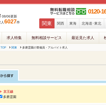
0120-1
08/06更新
6027
求人
件
関東
関西
東海
北海道･東北
求人特集
無料相談サービス
最近見た求人
TOP
関東
多磨霊園の警備員・アルバイト求人
京王線
多磨霊園