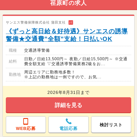
荏原町の求人
サンエス警備保障株式会社 蒲田支社
バ
《ずっと高日給＆好待遇》サンエスの誘導
警備★交通費”全額”支給！日払いOK
職種
交通誘導警備
日勤／日給13,500円～ 夜勤／日給15,500円～ ※交通
給料
費全額支給 ▽交通誘導警備業務2級をお...
周辺エリアに勤務地多数！
勤務地
※上記の勤務地は一例ですので、お気...
2026年8月31日まで
詳細を見る
検討リスト
WEB応募
電話応募