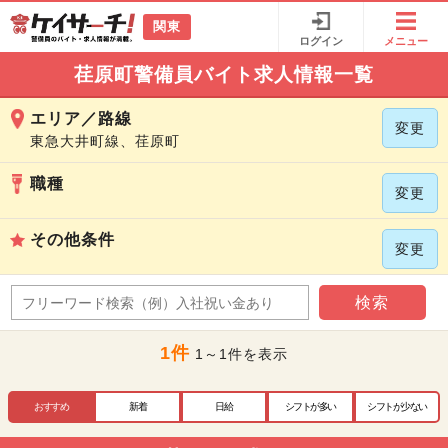
関東
ログイン
メニュー
荏原町警備員バイト求人情報一覧
エリア／路線
変更
東急大井町線、荏原町
職種
変更
その他条件
変更
検索
1件
1～1件を表示
おすすめ
新着
日給
シフトが多い
シフトが少ない