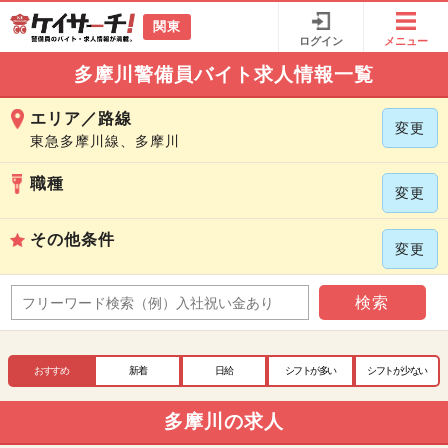
関東
ログイン
メニュー
多摩川警備員バイト求人情報一覧
エリア／路線
変更
東急多摩川線、多摩川
職種
変更
その他条件
変更
検索
おすすめ
新着
日給
シフトが多い
シフトが少ない
多摩川の求人