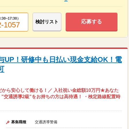
8:30~17:30
）
応募する
検討リスト
2-1057
に給与UP！研修中も日払い現金支給OK！電
可
だから安心して働ける！／ 入社祝い金総額10万円★あなた
"交通誘導2級"をお持ちの方は高待遇！ ・検定路線配置時
募集職種
交通誘導警備