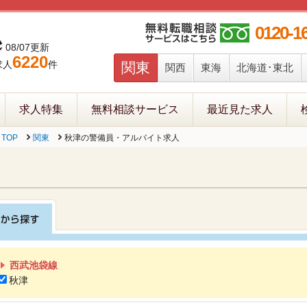
0120-1
08/07更新
6220
求人
件
関東
関西
東海
北海道･東北
求人特集
無料相談サービス
最近見た求人
TOP
関東
秋津の警備員・アルバイト求人
西武池袋線
秋津