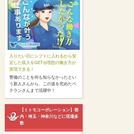
入りたい日にシフトに入れるから安
定した収入をGET◎理想の働き方が
実現できる！
警備のことを何も知らなかったとい
う新人さんから、この道を究めたベ
テランさんまで活躍中！
【ミトモコーポレーション】都
内・埼玉・神奈川などに現場多
数