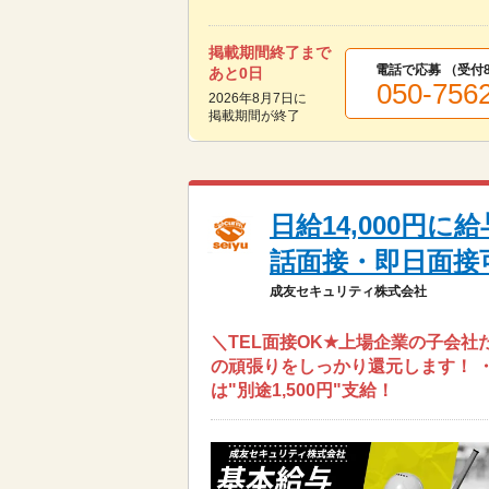
掲載期間終了まで
電話で応募 （受付
あと
0
日
050-756
2026年8月7日
に
掲載期間が終了
日給14,000円
話面接・即日面接
成友セキュリティ株式会社
＼TEL面接OK★上場企業の子会社
の頑張りをしっかり還元します！ ・
は"別途1,500円"支給！