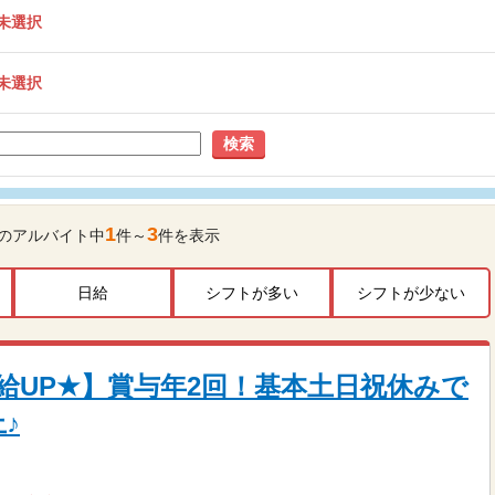
未選択
未選択
検索
1
3
のアルバイト中
件～
件を表示
日給
シフトが多い
シフトが少ない
給UP★】賞与年2回！基本土日祝休みで
♪