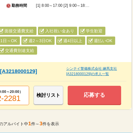
勤務時間
[1] 8:00～17:00 [2] 9:00～18:...
面接交通費支給
入社祝い金あり
学生歓迎
1日～OK
週2～3日OK
週4日以上
週払いOK
交通費別途支給
シンテイ警備株式会社 練馬支社
218000129]
[A3218000129]の求人一覧
0:00～20:00
）
応募する
検討リスト
2-2281
1
3
のアルバイト中
件～
件を表示