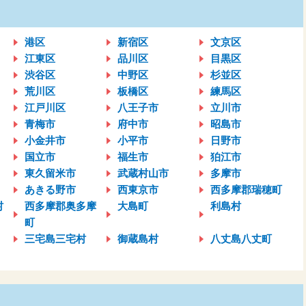
港区
新宿区
文京区
江東区
品川区
目黒区
渋谷区
中野区
杉並区
荒川区
板橋区
練馬区
江戸川区
八王子市
立川市
青梅市
府中市
昭島市
小金井市
小平市
日野市
国立市
福生市
狛江市
東久留米市
武蔵村山市
多摩市
あきる野市
西東京市
西多摩郡瑞穂町
村
西多摩郡奥多摩
大島町
利島村
町
三宅島三宅村
御蔵島村
八丈島八丈町