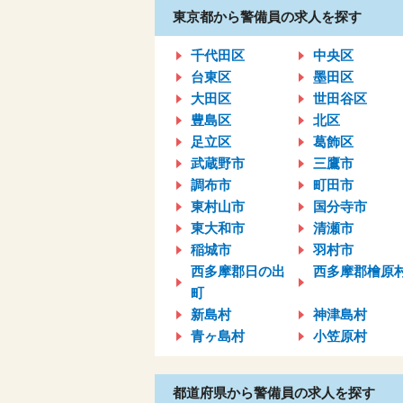
東京都から警備員の求人を探す
千代田区
中央区
台東区
墨田区
大田区
世田谷区
豊島区
北区
足立区
葛飾区
武蔵野市
三鷹市
調布市
町田市
東村山市
国分寺市
東大和市
清瀬市
稲城市
羽村市
西多摩郡日の出
西多摩郡檜原
町
新島村
神津島村
青ヶ島村
小笠原村
都道府県から警備員の求人を探す