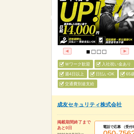
Ｗワーク歓迎
入社祝い金あり
週4日以上
日払いOK
65
交通費別途支給
成友セキュリティ株式会社
掲載期間終了まで
電話で応募 （受付
あと
0
日
050-756