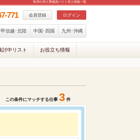
秋津の求人警備員バイト求人情報一覧
67-771
会員登録
ログイン
甲信越･北陸
中国･四国
九州･沖縄
検討中リスト
お役立ち情報
3
この条件にマッチする仕事
件