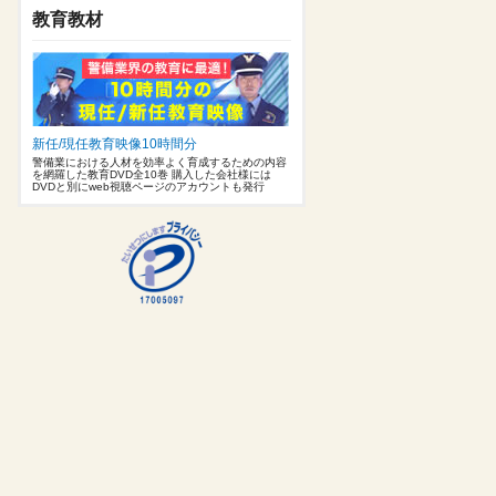
教育教材
新任/現任教育映像10時間分
警備業における人材を効率よく育成するための内容
を網羅した教育DVD全10巻 購入した会社様には
DVDと別にweb視聴ページのアカウントも発行