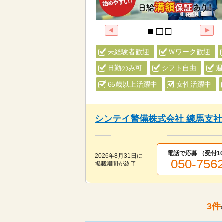
未経験者歓迎
Ｗワーク歓迎
日勤のみ可
シフト自由
週
65歳以上活躍中
女性活躍中
シンテイ警備株式会社 練馬支社[A3
電話で応募 （受付
1
2026年8月31日
に
050-756
掲載期間が終了
3
件