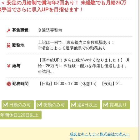
 安定の月給制で賞与年2回あり！ 未経験でも月給26万
線手当でさらに収入UPを目指せます！
募集職種
交通誘導警備
上記は一例で、東京都内に多数現場あり！
勤務地
※場合によって近隣他県での勤務あり
【基本給UP！さらに稼ぎやすくなりました！】 月
給与
給：26万円～ ※経験・能力を考慮し優遇します。
※試用...
勤務時間
【日勤】08:00～17:00（休憩1h） 【夜勤】2...
日勤のみ可
夜勤のみ可
週4日以上
賞与あり
年間休日120日以上
成友セキュリティ株式会社の求人一
覧