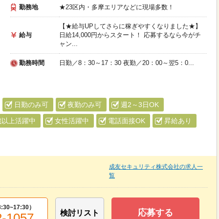
勤務地
★23区内・多摩エリアなどに現場多数！
【★給与UPしてさらに稼ぎやすくなりました★】
給与
日給14,000円からスタート！ 応募するなら今がチ
ャン...
勤務時間
日勤／8：30～17：30 夜勤／20：00～翌5：0...
日勤のみ可
夜勤のみ可
週2～3日OK
歳以上活躍中
女性活躍中
電話面接OK
昇給あり
成友セキュリティ株式会社の求人一
覧
8:30~17:30
）
応募する
検討リスト
2-1057