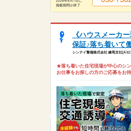
2026年8月7日
に
掲載期間が終了
《ハウスメーカー
保証♪落ち着いて
シンテイ警備株式会社 練馬支社[A3218
★落ち着いた住宅現場が中心のシン
お仕事をお探しの方のご応募をお