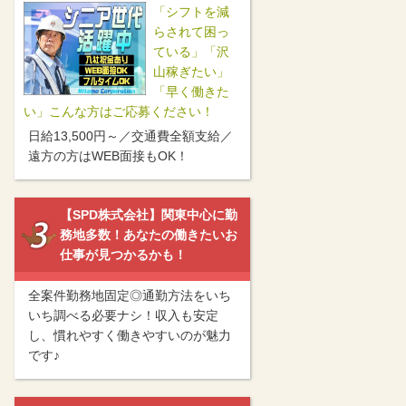
「シフトを減
らされて困っ
ている」「沢
山稼ぎたい」
「早く働きた
い」こんな方はご応募ください！
日給13,500円～／交通費全額支給／
遠方の方はWEB面接もOK！
【SPD株式会社】関東中心に勤
務地多数！あなたの働きたいお
仕事が見つかるかも！
全案件勤務地固定◎通勤方法をいち
いち調べる必要ナシ！収入も安定
し、慣れやすく働きやすいのが魅力
です♪