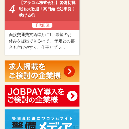
【アラコム株式会社】警備初挑
戦も大歓迎！高日給で効率良く
稼げる◎
千代田区
面接交通費支給◎月に1回希望のお
休みを提出できるので、 予定との都
合も付けやすく、仕事とプラ...