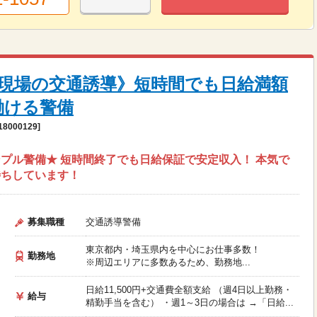
現場の交通誘導》短時間でも日給満額
働ける警備
000129]
プル警備★ 短時間終了でも日給保証で安定収入！ 本気で
待ちしています！
募集職種
交通誘導警備
東京都内・埼玉県内を中心にお仕事多数！
勤務地
※周辺エリアに多数あるため、勤務地...
日給11,500円+交通費全額支給 （週4日以上勤務・
給与
精勤手当を含む） ・週1～3日の場合は →「日給...