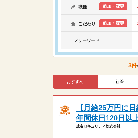
追加・変更
職種
追加・変更
こだわり
フリーワード
3
件
おすすめ
新着
【月給26万円に日
年間休日120日以上
成友セキュリティ株式会社