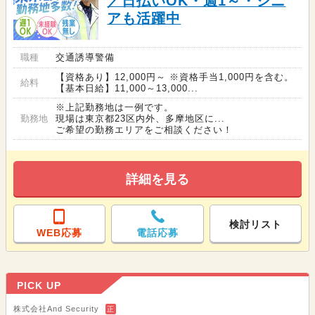
／日払いOK・週1～・シニ
アも活躍中
職種
交通誘導警備
【資格あり】12,000円～ ※資格手当1,000円を含む。
給料
【基本日給】11,000～13,000...
※上記勤務地は一例です。
勤務地
現場は東京都23区内外、多摩地区に...
ご希望の勤務エリアをご相談ください！
詳細を見る
検討リスト
WEB応募
電話応募
PICK UP
株式会社And Security
正