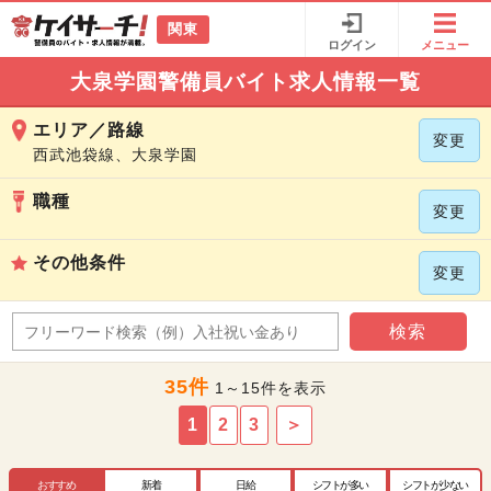
関東
ログイン
メニュー
大泉学園警備員バイト求人情報一覧
エリア／路線
変更
西武池袋線、大泉学園
職種
変更
その他条件
変更
検索
35件
1～15件を表示
1
2
3
＞
おすすめ
新着
日給
シフトが多い
シフトが少ない