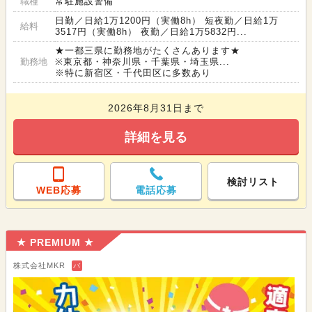
職種
常駐施設警備
日勤／日給1万1200円（実働8h） 短夜勤／日給1万
給料
3517円（実働8h） 夜勤／日給1万5832円...
★一都三県に勤務地がたくさんあります★
勤務地
※東京都・神奈川県・千葉県・埼玉県...
※特に新宿区・千代田区に多数あり
2026年8月31日まで
詳細を見る
検討リスト
WEB応募
電話応募
★ PREMIUM ★
株式会社MKR
バ