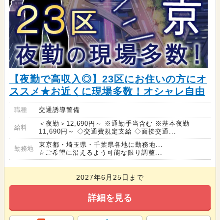
【夜勤で高収入◎】23区にお住いの方にオ
ススメ★お近くに現場多数！オシャレ自由
職種
交通誘導警備
＜夜勤＞12,690円～ ※通勤手当含む ※基本夜勤
給料
11,690円～ ◇交通費規定支給 ◇面接交通...
東京都・埼玉県・千葉県各地に勤務地...
勤務地
☆ご希望に沿えるよう可能な限り調整...
2027年6月25日まで
詳細を見る