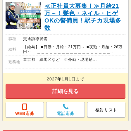
≪正社員大募集！≫月給21
万～！髪色・ネイル・ヒゲ
OKの警備員！駅チカ現場多
数
職種
交通誘導警備
【給与】 ■日勤：月給：21万円～ ■夜勤：月給：26万
給料
円～ ＿＿＿＿＿＿＿＿＿＿＿＿＿＿＿＿＿＿...
東京都 練馬区など ※外勤・現場勤...
勤務地
2027年1月1日まで
詳細を見る
検討リスト
WEB応募
電話応募