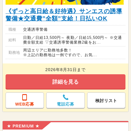
《ずっと高日給＆好待遇》サンエスの誘導
警備★交通費”全額”支給！日払いOK
職種
交通誘導警備
日勤／日給13,500円～ 夜勤／日給15,500円～ ※交通
給料
費全額支給 ▽交通誘導警備業務2級をお...
周辺エリアに勤務地多数！
勤務地
※上記の勤務地は一例ですので、お気...
2026年8月31日まで
詳細を見る
検討リスト
WEB応募
電話応募
★ PREMIUM ★