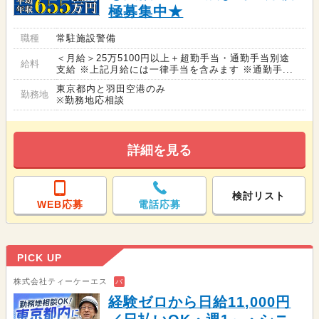
極募集中★
職種
常駐施設警備
＜月給＞25万5100円以上＋超勤手当・通勤手当別途
給料
支給 ※上記月給には一律手当を含みます ※通勤手...
東京都内と羽田空港のみ
勤務地
※勤務地応相談
詳細を見る
検討リスト
WEB応募
電話応募
PICK UP
株式会社ティーケーエス
バ
経験ゼロから日給11,000円