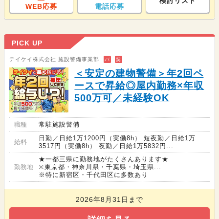
検討リスト
WEB応募
電話応募
PICK UP
テイケイ株式会社 施設警備事業部
バ
契
＜安定の建物警備＞年2回ペ
ースで昇給◎屋内勤務×年収
500万可／未経験OK
職種
常駐施設警備
日勤／日給1万1200円（実働8h） 短夜勤／日給1万
給料
3517円（実働8h） 夜勤／日給1万5832円...
★一都三県に勤務地がたくさんあります★
勤務地
※東京都・神奈川県・千葉県・埼玉県...
※特に新宿区・千代田区に多数あり
2026年8月31日まで