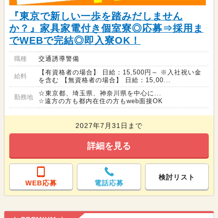
『東京で新しい一歩を踏みだしません
か？』家具家電付き個室寮◎応募⇒採用ま
でWEBで完結◎即入寮OK！
職種
交通誘導警備
【有資格者の場合】 日給：15,500円～ ※入社祝い金
給料
を含む 【無資格者の場合】 日給：15,00...
☆東京都、埼玉県、神奈川県を中心に...
勤務地
☆遠方の方も都内在住の方もweb面接OK
2027年7月31日まで
詳細を見る
検討リスト
WEB応募
電話応募