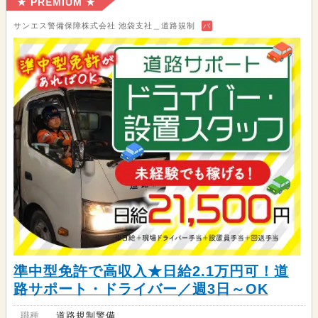
★ PREMIUM ★
サンエス警備保障株式会社 池袋支社＿道路規制
バ
準中型免許で高収入★日給2.1万円可！道
路サポート・ドライバー／週3日～OK
職種
道路規制警備