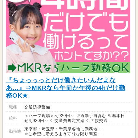
『ちょっっっとだけ働きたいんだよな
あ…』⇒MKRなら午前か午後の4hだけ勤
務OK★
職種
交通誘導警備
＜ハーフ現場＞5,920円～ ※通勤手当含む ※基本日
給料
勤4,920円～ ◇交通費規定支給 ◇面接交通...
東京都・埼玉県・千葉県各地に勤務地...
勤務地
☆ご希望に沿えるよう可能な限り調整...