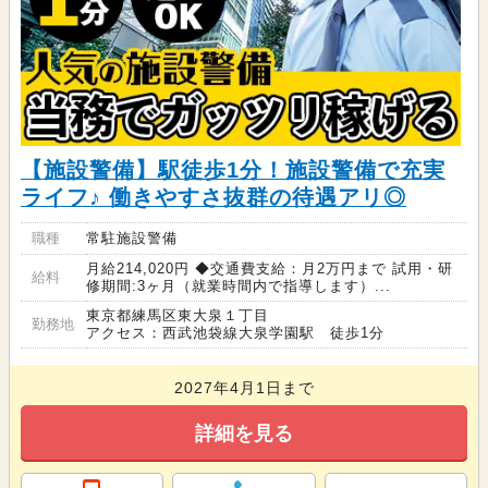
【施設警備】駅徒歩1分！施設警備で充実
ライフ♪ 働きやすさ抜群の待遇アリ◎
職種
常駐施設警備
月給214,020円 ◆交通費支給：月2万円まで 試用・研
給料
修期間:3ヶ月（就業時間内で指導します）...
東京都練馬区東大泉１丁目
勤務地
アクセス：西武池袋線大泉学園駅 徒歩1分
2027年4月1日まで
詳細を見る