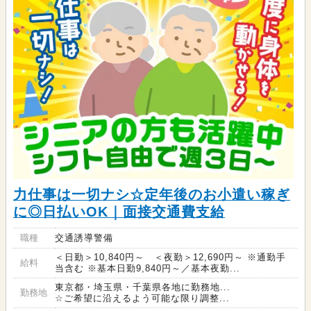
力仕事は一切ナシ☆定年後のお小遣い稼ぎ
に◎日払いOK｜面接交通費支給
職種
交通誘導警備
＜日勤＞10,840円～ ＜夜勤＞12,690円～ ※通勤手
給料
当含む ※基本日勤9,840円～／基本夜勤...
東京都・埼玉県・千葉県各地に勤務地...
勤務地
☆ご希望に沿えるよう可能な限り調整...