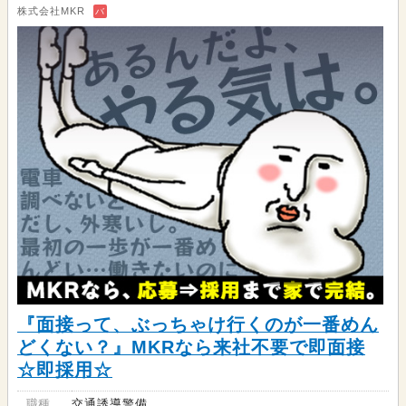
株式会社MKR
バ
『面接って、ぶっちゃけ行くのが一番めん
どくない？』MKRなら来社不要で即面接
☆即採用☆
職種
交通誘導警備