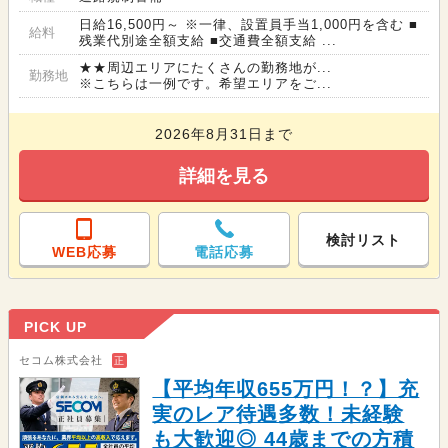
日給16,500円～ ※一律、設置員手当1,000円を含む ■
給料
残業代別途全額支給 ■交通費全額支給 ...
★★周辺エリアにたくさんの勤務地が...
勤務地
※こちらは一例です。希望エリアをご...
2026年8月31日まで
詳細を見る
検討リスト
WEB応募
電話応募
PICK UP
セコム株式会社
正
【平均年収655万円！？】充
実のレア待遇多数！未経験
も大歓迎◎ 44歳までの方積