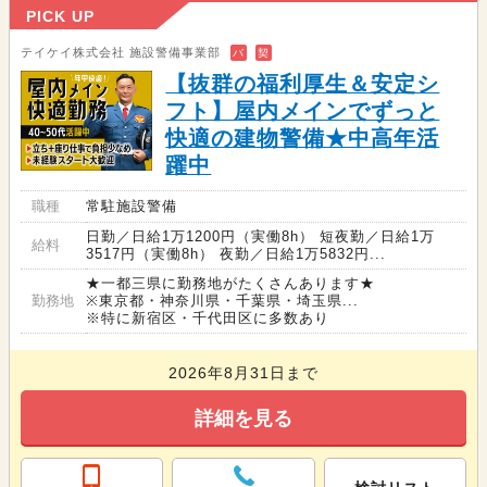
PICK UP
テイケイ株式会社 施設警備事業部
バ
契
【抜群の福利厚生＆安定シ
フト】屋内メインでずっと
快適の建物警備★中高年活
躍中
職種
常駐施設警備
日勤／日給1万1200円（実働8h） 短夜勤／日給1万
給料
3517円（実働8h） 夜勤／日給1万5832円...
★一都三県に勤務地がたくさんあります★
勤務地
※東京都・神奈川県・千葉県・埼玉県...
※特に新宿区・千代田区に多数あり
2026年8月31日まで
詳細を見る