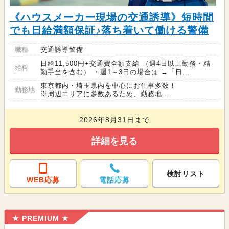
《ハウスメーカー現場の交通誘導》短時間
でも日給満額保証♪落ち着いて働ける警備
職種
交通誘導警備
日給11,500円+交通費全額支給 （週4日以上勤務・精
給料
勤手当を含む） ・週1～3日の場合は →「日...
東京都内・埼玉県内を中心にお仕事多数！
勤務地
※周辺エリアに多数あるため、勤務地...
2026年8月31日まで
詳細を見る
検討リスト
WEB応募
電話応募
★ PREMIUM ★