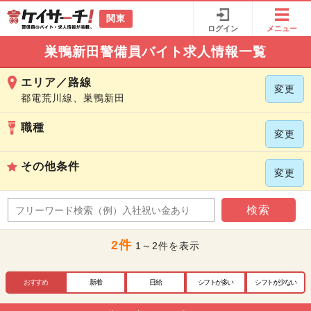
関東
ログイン
メニュー
巣鴨新田警備員バイト求人情報一覧
エリア／路線
変更
都電荒川線、巣鴨新田
職種
変更
その他条件
変更
検索
2件
1～2件を表示
おすすめ
新着
日給
シフトが多い
シフトが少ない