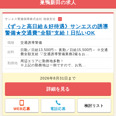
巣鴨新田の求人
サンエス警備保障株式会社 池袋支社
バ
《ずっと高日給＆好待遇》サンエスの誘導
警備★交通費”全額”支給！日払いOK
職種
交通誘導警備
日勤／日給13,500円～ 夜勤／日給15,500円～ ※交通
給料
費全額支給 ▽交通誘導警備業務2級をお...
周辺エリアに勤務地多数！
勤務地
※上記の勤務地は一例ですので、お気...
2026年8月31日まで
詳細を見る
検討リスト
WEB応募
電話応募