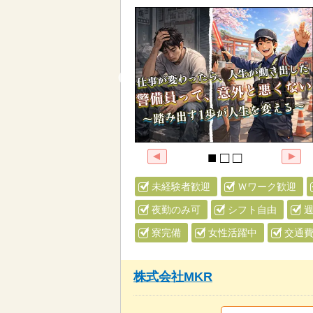
未経験者歓迎
Ｗワーク歓迎
夜勤のみ可
シフト自由
週
寮完備
女性活躍中
交通
株式会社MKR