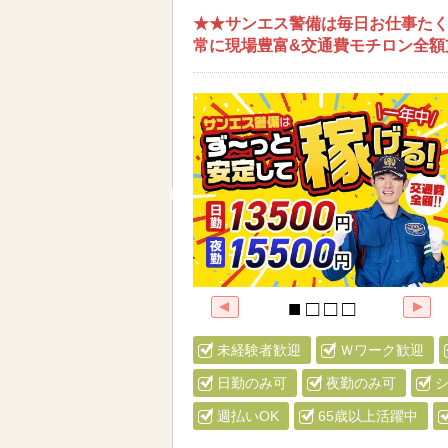
★★サンエス警備は毎日お仕事たく
常に現場豊富&交通費モチロン全額
未経験者歓迎
Ｗワーク歓迎
日勤のみ可
夜勤のみ可
週払いOK
65歳以上活躍中