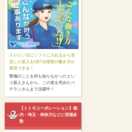
入りたい日にシフトに入れるから安
定した収入をGET◎理想の働き方が
実現できる！
警備のことを何も知らなかったとい
う新人さんから、この道を究めたベ
テランさんまで活躍中！
【ミトモコーポレーション】都
内・埼玉・神奈川などに現場多
数