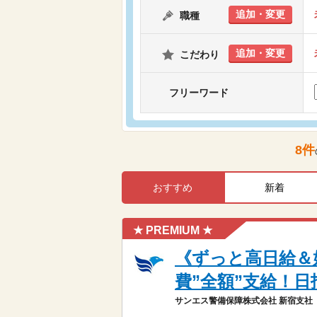
追加・変更
職種
追加・変更
こだわり
フリーワード
8
件
おすすめ
新着
★ PREMIUM ★
《ずっと高日給＆
費”全額”支給！日
サンエス警備保障株式会社 新宿支社