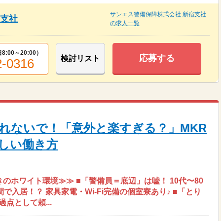
サンエス警備保障株式会社 新宿支社
宿支社
の求人一覧
8:00～20:00
）
応募する
検討リスト
2-0316
れないで！「意外と楽すぎる？」MKR
しい働き方
のホワイト環境≫≫ ■「警備員＝底辺」は嘘！ 10代〜80
で入居！？ 家具家電・Wi-Fi完備の個室寮あり♪ ■「とり
点として頼...