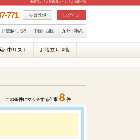
東新宿の求人警備員バイト求人情報一覧
67-771
会員登録
ログイン
甲信越･北陸
中国･四国
九州･沖縄
検討中リスト
お役立ち情報
8
この条件にマッチする仕事
件