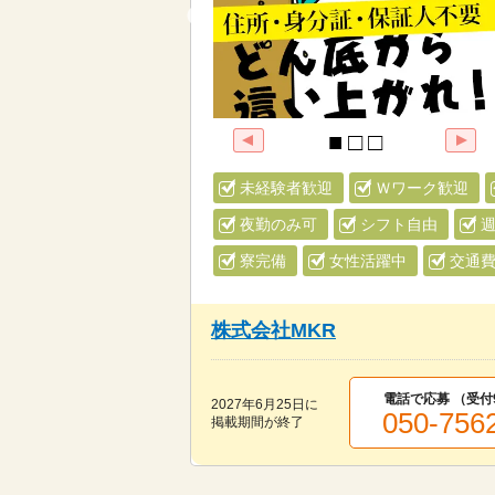
未経験者歓迎
Ｗワーク歓迎
夜勤のみ可
シフト自由
週
寮完備
女性活躍中
交通
株式会社MKR
電話で応募 （受付
2027年6月25日
に
050-756
掲載期間が終了