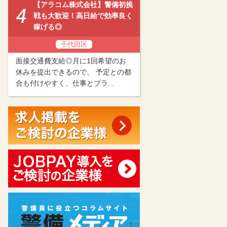
【アラコム株式会社】警備初挑
戦も大歓迎！高日給で効率良く
稼げる◎
千代田区
面接交通費支給◎月に1回希望のお
休みを提出できるので、 予定との都
合も付けやすく、仕事とプラ...