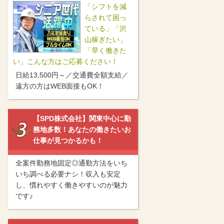
「シフトを減
らされて困っ
ている」「沢
山稼ぎたい」
「早く働きた
い」こんな方はご応募ください！
日給13,500円～／交通費全額支給／
遠方の方はWEB面接もOK！
【SPD株式会社】関東中心に勤
務地多数！あなたの働きたいお
仕事が見つかるかも！
全案件勤務地固定◎通勤方法をいち
いち調べる必要ナシ！収入も安定
し、慣れやすく働きやすいのが魅力
です♪