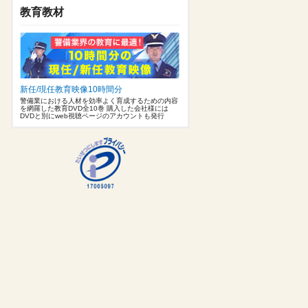
教育教材
新任/現任教育映像10時間分
警備業における人材を効率よく育成するための内容
を網羅した教育DVD全10巻 購入した会社様には
DVDと別にweb視聴ページのアカウントも発行