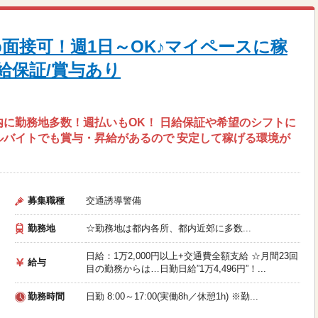
b面接可！週1日～OK♪マイペースに稼
給保証/賞与あり
内に勤務地多数！週払いもOK！ 日給保証や希望のシフトに
ルバイトでも賞与・昇給があるので 安定して稼げる環境が
募集職種
交通誘導警備
勤務地
☆勤務地は都内各所、都内近郊に多数...
日給：1万2,000円以上+交通費全額支給 ☆月間23回
給与
目の勤務からは…日勤日給”1万4,496円”！...
勤務時間
日勤 8:00～17:00(実働8h／休憩1h) ※勤...