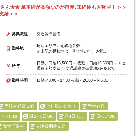
さん★★ 基本給が高額なのが自慢♪未経験も大歓迎！ ＞＞
支給＜＜
募集職種
交通誘導警備
周辺エリアに勤務地多数！
勤務地
※上記の勤務地は一例ですので、お気...
日勤／日給13,500円～ 夜勤／日給15,500円～ ※交
給与
通費全額支給 ▽交通誘導警備業務2級をお持...
勤務時間
日勤／8:00～17:00 夜勤／20:00～翌5:0...
面接交通費支給
入社祝い金あり
学生歓迎
シフト自由
週2～3日OK
週4日以上
日払いOK
女性活躍中
交通費別途支給