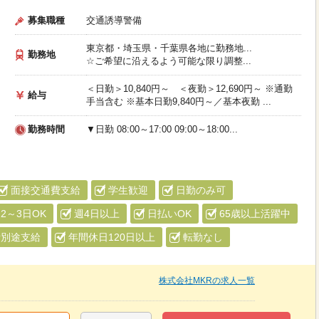
募集職種
交通誘導警備
東京都・埼玉県・千葉県各地に勤務地...
勤務地
☆ご希望に沿えるよう可能な限り調整...
＜日勤＞10,840円～ ＜夜勤＞12,690円～ ※通勤
給与
手当含む ※基本日勤9,840円～／基本夜勤 ...
勤務時間
▼日勤 08:00～17:00 09:00～18:00...
面接交通費支給
学生歓迎
日勤のみ可
2～3日OK
週4日以上
日払いOK
65歳以上活躍中
費別途支給
年間休日120日以上
転勤なし
株式会社MKRの求人一覧