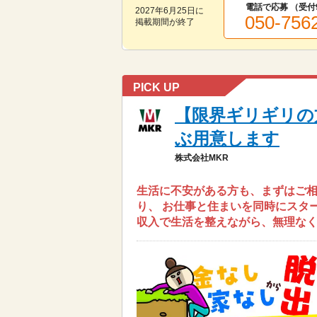
電話で応募 （受付
2027年6月25日
に
050-756
掲載期間が終了
PICK UP
【限界ギリギリの
ぶ用意します
株式会社MKR
生活に不安がある方も、まずはご相
り、 お仕事と住まいを同時にスタ
収入で生活を整えながら、無理なく働