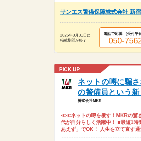
サンエス警備保障株式会社 新
電話で応募 （受付
平日
2026年8月31日
に
050-756
掲載期間が終了
PICK UP
ネットの噂に騙さ
の警備員という新
株式会社MKR
≪≪ネットの噂を覆す！MKRの驚き
代が自分らしく活躍中！ ■最短1時間
あえず」でOK！ 人生を立て直す通過