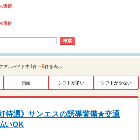
未選択
未選択
検索
1
8
のアルバイト中
件～
件を表示
日給
シフトが多い
シフトが少ない
好待遇》サンエスの誘導警備★交通
払いOK