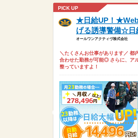
PICK UP
★日給UP！★We
げる誘導警備☆日
オールワンアクティヴ株式会社
＼たくさんお仕事があります／ 都
合わせた勤務が可能◎ さらに、ア
整っていますよ！