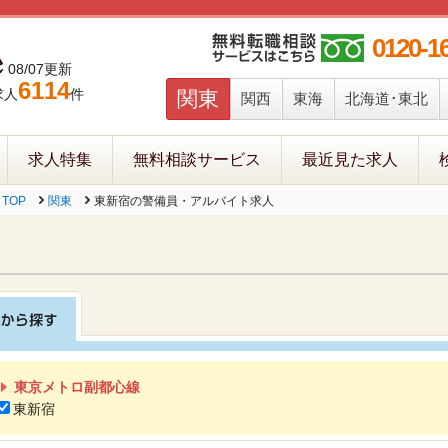
0120-1
08/07更新
6114
求人
件
関東
関西
東海
北海道･東北
求人特集
無料相談サービス
最近見た求人
TOP
関東
東新宿の警備員・アルバイト求人
東京メトロ副都心線
東新宿