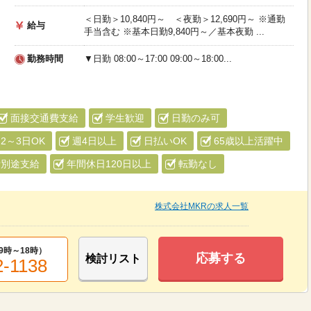
＜日勤＞10,840円～ ＜夜勤＞12,690円～ ※通勤
給与
手当含む ※基本日勤9,840円～／基本夜勤 ...
勤務時間
▼日勤 08:00～17:00 09:00～18:00...
面接交通費支給
学生歓迎
日勤のみ可
2～3日OK
週4日以上
日払いOK
65歳以上活躍中
費別途支給
年間休日120日以上
転勤なし
株式会社MKRの求人一覧
9時～18時
）
応募する
検討リスト
2-1138