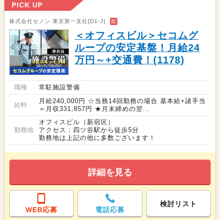
PICK UP
株式会社セノン 東京第一支社[D1-J]
契
＜オフィスビル＞セコムグ
ループの安定基盤！月給24
万円～+交通費！(1178)
職種
常駐施設警備
月給240,000円 ☆当務14回勤務の場合 基本給+諸手当
給料
＝月収331,857円 ★月末締めの翌...
オフィスビル（新宿区）
勤務地
アクセス：四ツ谷駅から徒歩5分
勤務地は上記の他に多数ございます！
詳細を見る
検討リスト
WEB応募
電話応募