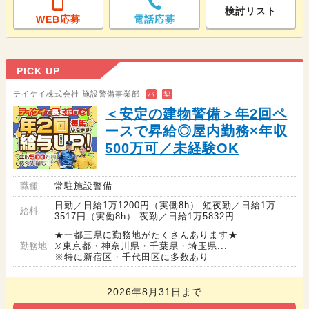
検討リスト
WEB応募
電話応募
PICK UP
テイケイ株式会社 施設警備事業部
バ
契
＜安定の建物警備＞年2回ペ
ースで昇給◎屋内勤務×年収
500万可／未経験OK
職種
常駐施設警備
日勤／日給1万1200円（実働8h） 短夜勤／日給1万
給料
3517円（実働8h） 夜勤／日給1万5832円...
★一都三県に勤務地がたくさんあります★
勤務地
※東京都・神奈川県・千葉県・埼玉県...
※特に新宿区・千代田区に多数あり
2026年8月31日まで