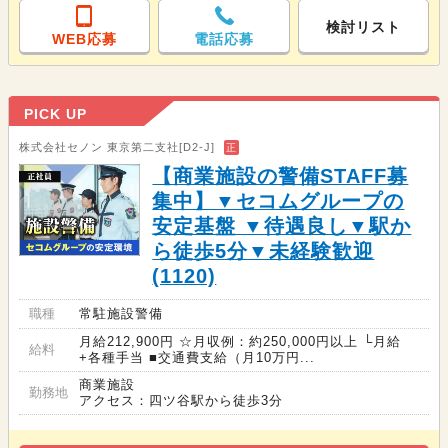
検討リスト
WEB応募
電話応募
PICK UP
株式会社セノン 東京第二支社[D2-J]
正
【商業施設の警備STAFF募
集中】▼セコムグループの
安定基盤 ▼待遇良し▼駅か
ら徒歩5分▼未経験歓迎
(1120)
職種
常駐施設警備
月給212,900円 ☆月収例：約250,000円以上 └月給
給料
+各種手当 ■交通費支給（月10万円...
商業施設
勤務地
アクセス：四ツ谷駅から徒歩3分