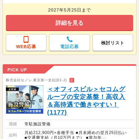
2027年5月25日まで
詳細を見る
検討リスト
WEB応募
電話応募
PICK UP
株式会社セノン 東京第一支社[D1-J]
正
＜オフィスビル＞セコムグ
ループの安定基盤！高収入
＆高待遇で働きやすい！
(1177)
職種
常駐施設警備
月給212,900円+各種手当 ■月末締めの翌月25日払い
給料
■交通費支給（月10万円まで） ■賞与年...