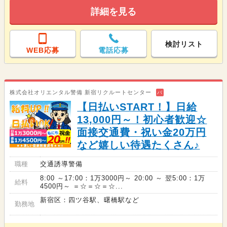
詳細を見る
検討リスト
WEB応募
電話応募
株式会社オリエンタル警備 新宿リクルートセンター
バ
【日払いSTART！】日給
13,000円～！初心者歓迎☆
面接交通費・祝い金20万円
など嬉しい待遇たくさん♪
職種
交通誘導警備
8:00 ～17:00：1万3000円～ 20:00 ～ 翌5:00：1万
給料
4500円～ ＝☆＝☆＝☆...
新宿区：四ツ谷駅、曙橋駅など
勤務地