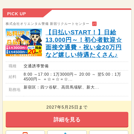
PICK UP
株式会社オリエンタル警備 新宿リクルートセンター
バ
【日払いSTART！】日給
13,000円～！初心者歓迎☆
面接交通費・祝い金20万円
など嬉しい待遇たくさん♪
職種
交通誘導警備
8:00 ～17:00：1万3000円～ 20:00 ～ 翌5:00：1万
給料
4500円～ ＝☆＝☆＝☆...
新宿区：四ツ谷駅、高田馬場駅、新大...
勤務地
2027年5月25日まで
詳細を見る