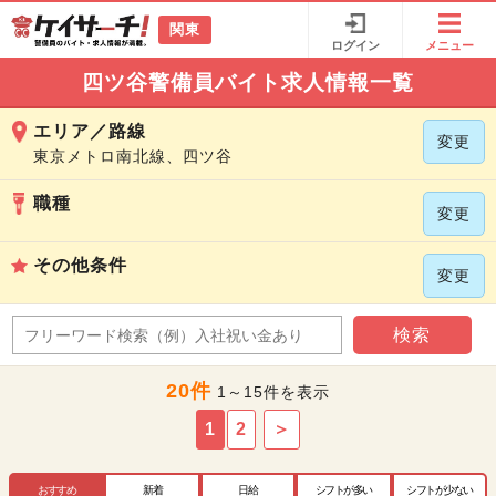
関東
ログイン
メニュー
四ツ谷警備員バイト求人情報一覧
エリア／路線
変更
東京メトロ南北線、四ツ谷
職種
変更
その他条件
変更
検索
20件
1～15件を表示
1
2
＞
おすすめ
新着
日給
シフトが多い
シフトが少ない