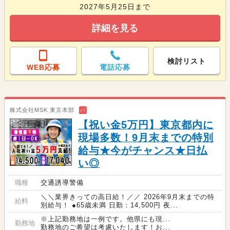
2027年5月25日まで
詳細を見る
検討リスト
WEB応募
電話応募
株式会社MSK 東京本部
バ
【祝い金5万円】東京都内に
現場多数！9月末までの特別
給与★今がチャンス★日払
い◎
職種
交通誘導警備
＼＼業界きっての高日給！／／ 2026年9月末までの特
給料
別給与！ ●65歳未満 日勤：14,500円 夜...
※上記勤務地は一例です。他県にも現...
勤務地
勤務地のご希望は考慮いたします！お...