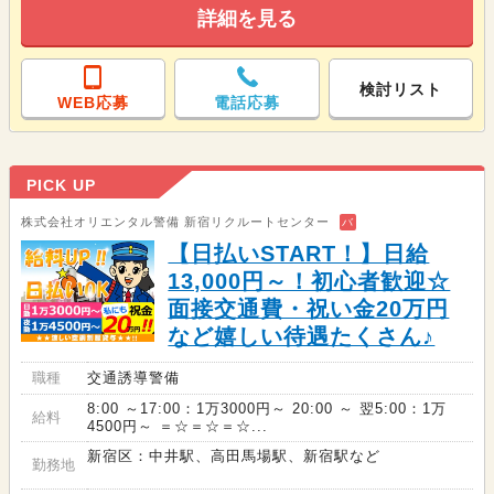
詳細を見る
検討リスト
WEB応募
電話応募
PICK UP
株式会社オリエンタル警備 新宿リクルートセンター
バ
【日払いSTART！】日給
13,000円～！初心者歓迎☆
面接交通費・祝い金20万円
など嬉しい待遇たくさん♪
職種
交通誘導警備
8:00 ～17:00：1万3000円～ 20:00 ～ 翌5:00：1万
給料
4500円～ ＝☆＝☆＝☆...
新宿区：中井駅、高田馬場駅、新宿駅など
勤務地