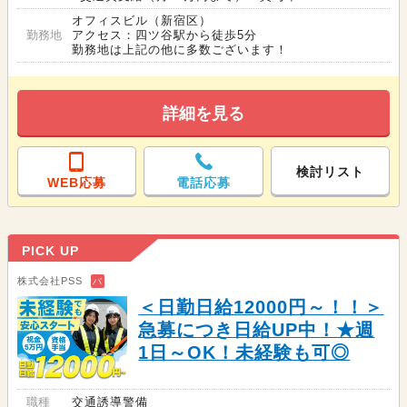
オフィスビル（新宿区）
勤務地
アクセス：四ツ谷駅から徒歩5分
勤務地は上記の他に多数ございます！
詳細を見る
検討リスト
WEB応募
電話応募
PICK UP
株式会社PSS
バ
＜日勤日給12000円～！！＞
急募につき日給UP中！★週
1日～OK！未経験も可◎
職種
交通誘導警備