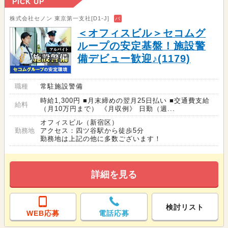
PICK UP
株式会社セノン 東京第一支社[D1-J]
バ
＜オフィスビル＞セコムグ
ループの安定基盤！施設警
備デビュー歓迎♪(1179)
職種
常駐施設警備
時給1,300円 ■月末締めの翌月25日払い ■交通費支給
給料
（月10万円まで） 《月収例》 日勤（週...
オフィスビル（新宿区）
勤務地
アクセス：四ツ谷駅から徒歩5分
勤務地は上記の他に多数ございます！
詳細を見る
検討リスト
WEB応募
電話応募