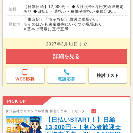
【日勤日給】12,000円～ ◆入社祝金5万円支給※規定
給料
あり ◆日払い・週払い・稼働分前払い※規定あ...
「東京駅」「市ヶ谷駅」周辺に現場が...
勤務地
※そのほかも東京都内にいくつか現場あり
※基本は現場に直行直帰
2027年3月11日まで
詳細を見る
検討リスト
WEB応募
電話応募
PICK UP
株式会社オリエンタル警備 新宿リクルートセンター
バ
【日払いSTART！】日給
13,000円～！初心者歓迎☆