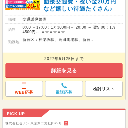
面接交通費・祝い金20万円
など嬉しい待遇たくさん♪
職種
交通誘導警備
8:00 ～17:00：1万3000円～ 20:00 ～ 翌5:00：1万
給料
4500円～ ＝☆＝☆＝☆...
新宿区：神楽坂駅、高田馬場駅、新宿...
勤務地
2027年5月25日まで
詳細を見る
検討リスト
WEB応募
電話応募
PICK UP
株式会社セノン 東京第二支社[D2-J]
契