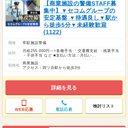
【商業施設の警備STAFF募
集中】▼セコムグループの
安定基盤 ▼待遇良し▼駅か
ら徒歩5分▼未経験歓迎
(1122)
職種
常駐施設警備
月給255,000円～+各種手当 ・交通費支給 ・残業手当
給料
・子供手当 など ■支払い方法：月払い...
商業施設
勤務地
アクセス：四ツ谷駅から徒歩3分
詳細を見る
検討リスト
WEB応募
電話応募