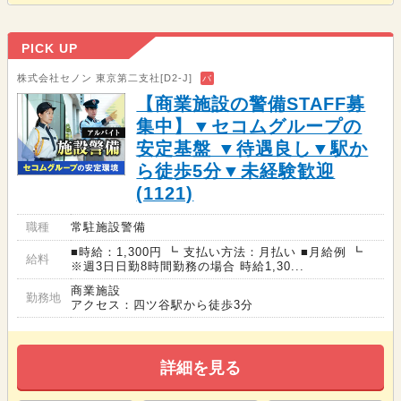
PICK UP
株式会社セノン 東京第二支社[D2-J]
バ
【商業施設の警備STAFF募
集中】▼セコムグループの
安定基盤 ▼待遇良し▼駅か
ら徒歩5分▼未経験歓迎
(1121)
職種
常駐施設警備
■時給：1,300円 ┗ 支払い方法：月払い ■月給例 ┗
給料
※週3日日勤8時間勤務の場合 時給1,30...
商業施設
勤務地
アクセス：四ツ谷駅から徒歩3分
詳細を見る