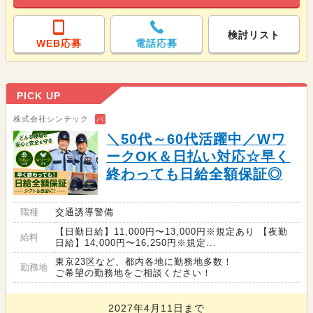
検討リスト
WEB応募
電話応募
PICK UP
株式会社シンテック
バ
＼50代～60代活躍中／Wワ
ークOK＆日払い対応☆早く
終わっても日給全額保証◎
職種
交通誘導警備
【日勤日給】11,000円〜13,000円※規定あり 【夜勤
給料
日給】14,000円〜16,250円※規定...
東京23区など、都内各地に勤務地多数！
勤務地
ご希望の勤務地をご相談ください！
2027年4月11日まで