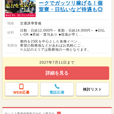
ークでガッツリ稼げる！個
室寮・日払いなど待遇も◎
職種
交通誘導警備
日勤：日給12,000円～ 夜勤：日給14,000円～ ■日払
給料
いOK ■昇給・賞与あり ■現場が早く...
都内を23区を中心とした各種イベン...
勤務地
希望の勤務地などがあればお気軽にご...
※上記のエリアは勤務地の一例となります。
2027年7月11日まで
詳細を見る
検討リスト
WEB応募
電話応募
サンエス警備保障株式会社 上野支社
バ