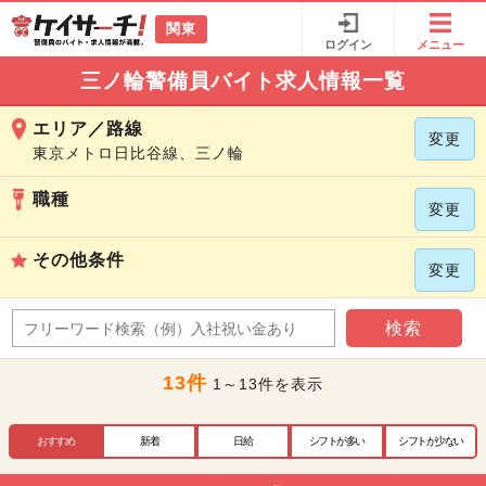
関東
ログイン
メニュー
三ノ輪警備員バイト求人情報一覧
エリア／路線
変更
東京メトロ日比谷線、三ノ輪
職種
変更
その他条件
変更
検索
13件
1～13件を表示
おすすめ
新着
日給
シフトが多い
シフトが少ない