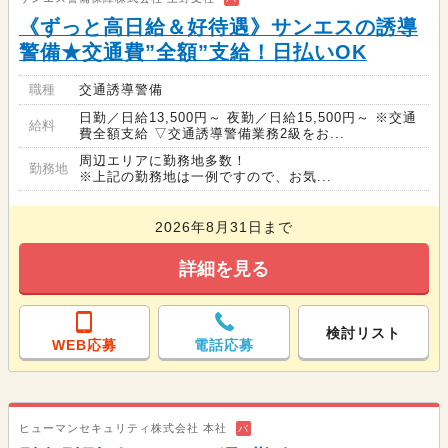
《ずっと高日給＆好待遇》サンエスの誘導
警備★交通費”全額”支給！日払いOK
職種
交通誘導警備
日勤／日給13,500円～ 夜勤／日給15,500円～ ※交通
給料
費全額支給 ▽交通誘導警備業務2級をお...
周辺エリアに勤務地多数！
勤務地
※上記の勤務地は一例ですので、お気...
2026年8月31日まで
詳細を見る
検討リスト
WEB応募
電話応募
ヒューマンセキュリティ株式会社 本社
バ