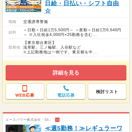
日給・日払い・シフト自由
☆
職種
交通誘導警備
＜日勤＞日給1万5,500円～ ＜夜勤＞日給1万6,640円
給料
～ ※入社祝金4,000円×25勤務を含む...
【東京都台東区】
勤務地
浅草駅、三ノ輪駅、入谷駅など
※上記勤務地は一例です。東京都を中...
詳細を見る
検討リスト
WEB応募
電話応募
エースパワー株式会社「S5」
バ
≪週5勤務！≫レギュラーワ