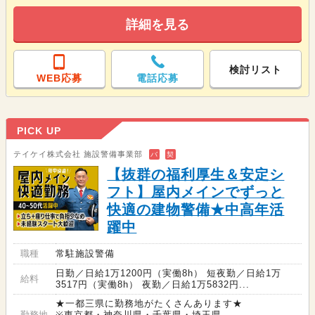
詳細を見る
検討リスト
WEB応募
電話応募
PICK UP
テイケイ株式会社 施設警備事業部
バ
契
【抜群の福利厚生＆安定シ
フト】屋内メインでずっと
快適の建物警備★中高年活
躍中
職種
常駐施設警備
日勤／日給1万1200円（実働8h） 短夜勤／日給1万
給料
3517円（実働8h） 夜勤／日給1万5832円...
★一都三県に勤務地がたくさんあります★
勤務地
※東京都・神奈川県・千葉県・埼玉県...