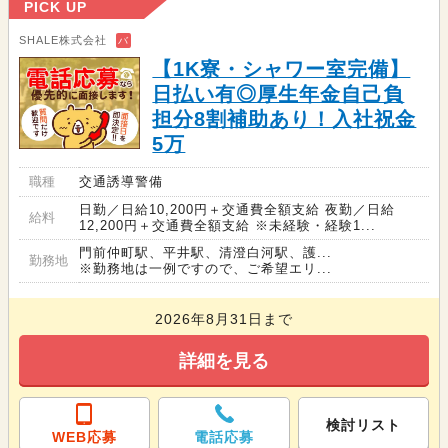
PICK UP
SHALE株式会社
バ
【1K寮・シャワー室完備】
日払い有◎厚生年金自己負
担分8割補助あり！入社祝金
5万
職種
交通誘導警備
日勤／日給10,200円＋交通費全額支給 夜勤／日給
給料
12,200円＋交通費全額支給 ※未経験・経験1...
門前仲町駅、平井駅、清澄白河駅、護...
勤務地
※勤務地は一例ですので、ご希望エリ...
2026年8月31日まで
詳細を見る
検討リスト
WEB応募
電話応募