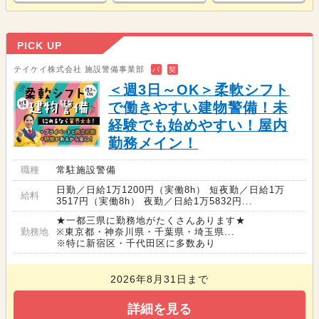
PICK UP
テイケイ株式会社 施設警備事業部
バ
契
＜週3日～OK＞柔軟シフト
で働きやすい建物警備！未
経験でも始めやすい！屋内
勤務メイン！
職種
常駐施設警備
日勤／日給1万1200円（実働8h） 短夜勤／日給1万
給料
3517円（実働8h） 夜勤／日給1万5832円...
★一都三県に勤務地がたくさんあります★
勤務地
※東京都・神奈川県・千葉県・埼玉県...
※特に新宿区・千代田区に多数あり
2026年8月31日まで
詳細を見る