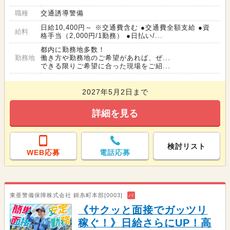
職種
交通誘導警備
日給10,400円～ ※交通費含む ●交通費全額支給 ●資
給料
格手当（2,000円/1勤務） ●日払い/...
都内に勤務地多数！
勤務地
働き方や勤務地のご希望があれば、ぜ...
できる限りご希望に合った現場をご紹...
2027年5月2日まで
詳細を見る
検討リスト
WEB応募
電話応募
東亜警備保障株式会社 錦糸町本部[0003]
バ
《サクッと面接でガッツリ
稼ぐ！》日給さらにUP！高