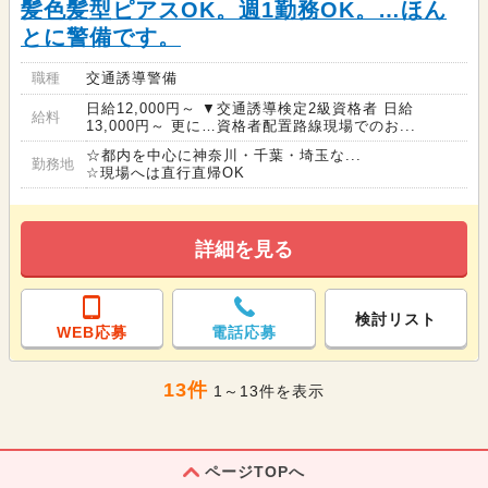
髪色髪型ピアスOK。週1勤務OK。…ほん
とに警備です。
職種
交通誘導警備
日給12,000円～ ▼交通誘導検定2級資格者 日給
給料
13,000円～ 更に…資格者配置路線現場でのお...
☆都内を中心に神奈川・千葉・埼玉な...
勤務地
☆現場へは直行直帰OK
詳細を見る
検討リスト
WEB応募
電話応募
13件
1～13件を表示
ページTOPへ