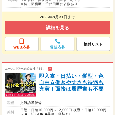
※特に新宿区・千代田区に多数あり
2026年8月31日まで
詳細を見る
検討リスト
WEB応募
電話応募
エースパワー株式会社「S3」
バ
即入寮・日払い・髪型・色
自由☆働きやすさも待遇も
充実！面接は履歴書も不要
職種
交通誘導警備
日勤：日給10,000円～12,000円 夜勤：日給12,000円
給料
～ ■日払いOK ■昇給・賞与あり...