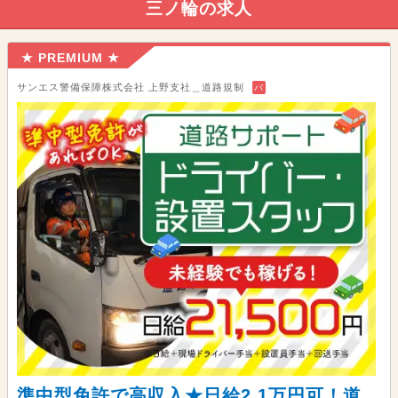
三ノ輪の求人
★ PREMIUM ★
サンエス警備保障株式会社 上野支社＿道路規制
バ
準中型免許で高収入★日給2.1万円可！道