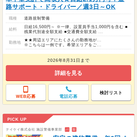
路サポート・ドライバー／週3日～OK
職種
道路規制警備
日給16,500円～ ※一律、設置員手当1,000円を含む ■
給料
残業代別途全額支給 ■交通費全額支給 ...
★★周辺エリアにたくさんの勤務地が...
勤務地
※こちらは一例です。希望エリアをご...
2026年8月31日まで
詳細を見る
検討リスト
WEB応募
電話応募
PICK UP
テイケイ株式会社 施設警備事業部
バ
契