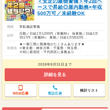
＜安定の建物警備＞年2回ペ
ースで昇給◎屋内勤務×年収
500万可／未経験OK
職種
常駐施設警備
日勤／日給1万1200円（実働8h） 短夜勤／日給1万
給料
3517円（実働8h） 夜勤／日給1万5832円...
★一都三県に勤務地がたくさんあります★
勤務地
※東京都・神奈川県・千葉県・埼玉県...
※特に新宿区・千代田区に多数あり
2026年8月31日まで
詳細を見る
検討リスト
WEB応募
電話応募