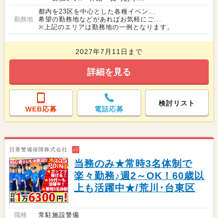
都内を23区を中心とした各種イベン...
勤務地
希望の勤務地などがあればお気軽にご...
※上記のエリアは勤務地の一例となります。
2027年7月11日まで
詳細を見る
検討リスト
WEB応募
電話応募
日章警備保障株式会社
バ
当務のみ★常時3名体制で
楽々勤務♪週2～OK！60歳以
上も活躍中★/荒川･台東区
職種
常駐施設警備