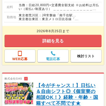
当務：日給20,800円+交通費全額支給 ※お給料は月払
給料
い（前払い制度あり） ＿＿＿＿＿＿＿＿＿＿＿＿...
東京都荒川区：JR常磐線「南千住駅...
勤務地
東京都台東区：東京メトロ日比谷線「...
2026年8月25日まで
詳細を見る
検討リスト
WEB応募
電話応募
株式会社GAS
バ
【今がチャンス！】日払い
＆自由シフト◎《個室寮の
相談OK！》経験・年齢・国
籍すべて不問です★