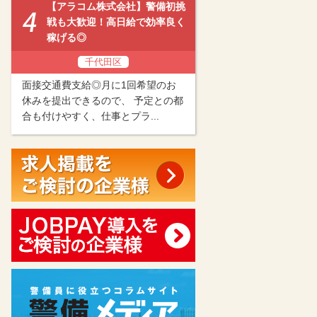
【アラコム株式会社】警備初挑
戦も大歓迎！高日給で効率良く
稼げる◎
千代田区
面接交通費支給◎月に1回希望のお
休みを提出できるので、 予定との都
合も付けやすく、仕事とプラ...