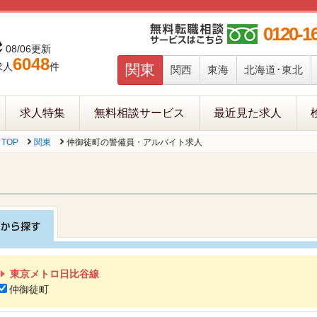
0120-1
08/06更新
6048
求人
件
関東
関西
東海
北海道･東北
求人特集
無料相談サービス
最近見た求人
TOP
関東
仲御徒町の警備員・アルバイト求人
東京メトロ日比谷線
仲御徒町