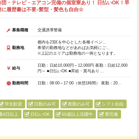
布団・テレビ・エアコン完備の個室寮あり！ 日払いOK！早
接に履歴書は不要♪髪型・髪色も自由☆
募集職種
交通誘導警備
都内を23区を中心とした各種イベン...
勤務地
希望の勤務地などがあればお気軽にご...
※上記のエリアは勤務地の一例となります。
日勤：日給10,000円～12,000円 夜勤：日給12,000
給与
円～ ■日払いOK ■昇給・賞与あり ...
勤務時間
日勤：08:00～17:00（休憩1時間） 夜勤：20...
学生歓迎
日勤のみ可
夜勤のみ可
シフト自由
週4日以上
日払いOK
65歳以上活躍中
寮完備