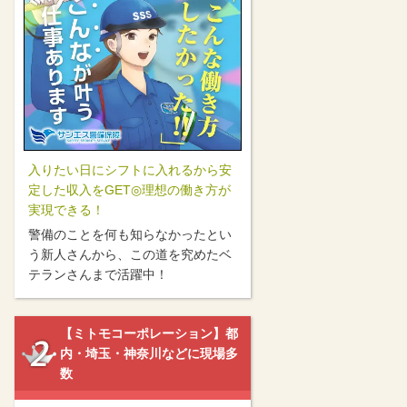
入りたい日にシフトに入れるから安
定した収入をGET◎理想の働き方が
実現できる！
警備のことを何も知らなかったとい
う新人さんから、この道を究めたベ
テランさんまで活躍中！
【ミトモコーポレーション】都
内・埼玉・神奈川などに現場多
数