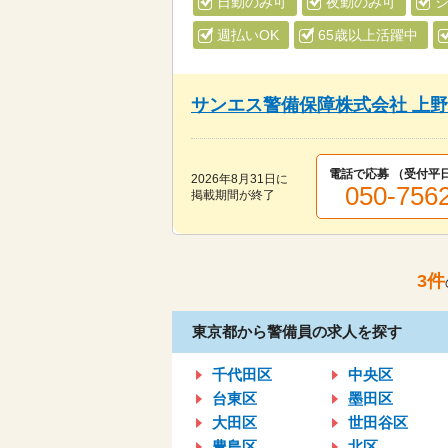
日勤のみ可
夜勤のみ可
週払いOK
65歳以上活躍中
サンエス警備保障株式会社 上
電話で応募 （受付
平日
2026年8月31日
に
050-756
掲載期間が終了
3
件
東京都から警備員の求人を探す
千代田区
中央区
台東区
墨田区
大田区
世田谷区
豊島区
北区