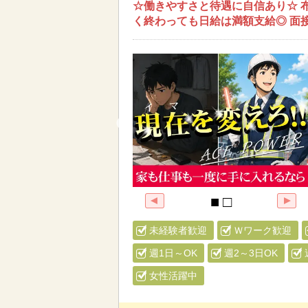
☆働きやすさと待遇に自信あり☆ 
く終わっても日給は満額支給◎ 面
未経験者歓迎
Ｗワーク歓迎
週1日～OK
週2～3日OK
女性活躍中