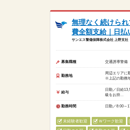
無理なく続けられ
費全額支給｜日払
サンエス警備保障株式会社 上野支社
募集職種
交通誘導警備
周辺エリアに
勤務地
※上記の勤務地
日勤／日給13,
給与
級をお持...
勤務時間
日勤／8:00～17
未経験者歓迎
Ｗワーク歓迎