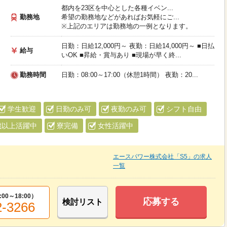
都内を23区を中心とした各種イベン...
勤務地
希望の勤務地などがあればお気軽にご...
※上記のエリアは勤務地の一例となります。
日勤：日給12,000円～ 夜勤：日給14,000円～ ■日払
給与
いOK ■昇給・賞与あり ■現場が早く終...
勤務時間
日勤：08:00～17:00（休憩1時間） 夜勤：20...
学生歓迎
日勤のみ可
夜勤のみ可
シフト自由
歳以上活躍中
寮完備
女性活躍中
エースパワー株式会社「S5」の求人
一覧
:00～18:00
）
応募する
検討リスト
2-3266