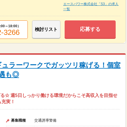
エースパワー株式会社「S3」の求人
一覧
:00～18:00
）
応募する
検討リスト
2-3266
ギュラーワークでガッツリ稼げる！個室
遇も◎
る☆ 週5日しっかり働ける環境だからこそ高収入を目指せ
も充実！
募集職種
交通誘導警備