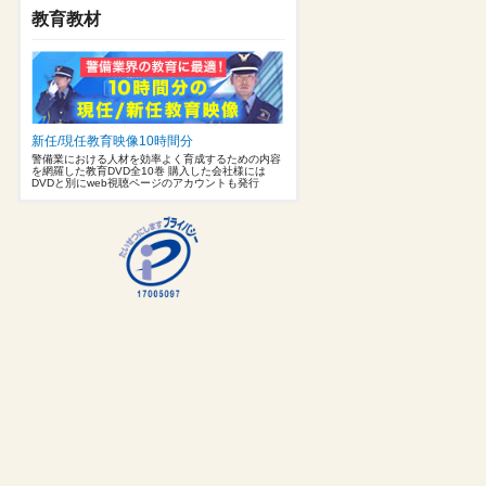
教育教材
新任/現任教育映像10時間分
警備業における人材を効率よく育成するための内容
を網羅した教育DVD全10巻 購入した会社様には
DVDと別にweb視聴ページのアカウントも発行