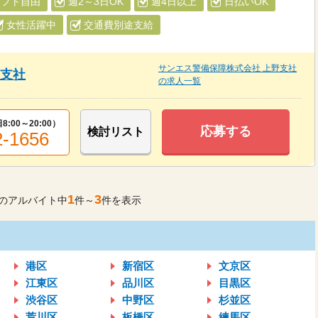
シフト自由
週2～3日OK
週4日以上
日払いOK
女性活躍中
交通費別途支給
サンエス警備保障株式会社 上野支社
野支社
の求人一覧
8:00～20:00
）
応募する
検討リスト
2-1656
1
3
のアルバイト中
件～
件を表示
港区
新宿区
文京区
江東区
品川区
目黒区
渋谷区
中野区
杉並区
荒川区
板橋区
練馬区