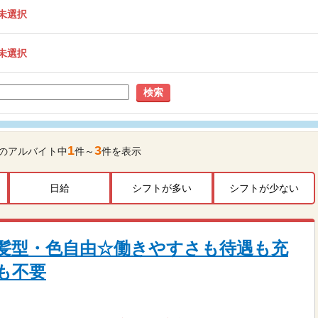
未選択
未選択
検索
1
3
のアルバイト中
件～
件を表示
日給
シフトが多い
シフトが少ない
髪型・色自由☆働きやすさも待遇も充
も不要