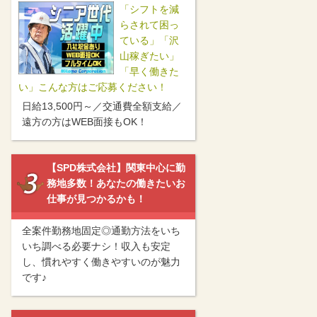
「シフトを減
らされて困っ
ている」「沢
山稼ぎたい」
「早く働きた
い」こんな方はご応募ください！
日給13,500円～／交通費全額支給／
遠方の方はWEB面接もOK！
【SPD株式会社】関東中心に勤
務地多数！あなたの働きたいお
仕事が見つかるかも！
全案件勤務地固定◎通勤方法をいち
いち調べる必要ナシ！収入も安定
し、慣れやすく働きやすいのが魅力
です♪