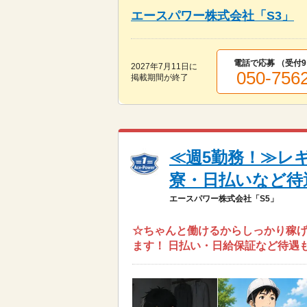
エースパワー株式会社「S3」
電話で応募 （受付
9
2027年7月11日
に
050-756
掲載期間が終了
≪週5勤務！≫レ
寮・日払いなど待
エースパワー株式会社「S5」
☆ちゃんと働けるからしっかり稼げ
ます！ 日払い・日給保証など待遇