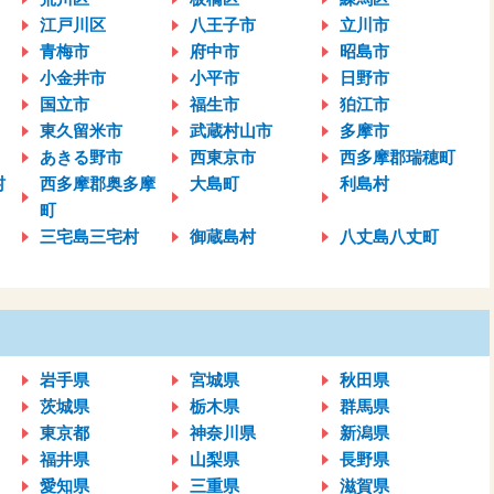
江戸川区
八王子市
立川市
青梅市
府中市
昭島市
小金井市
小平市
日野市
国立市
福生市
狛江市
東久留米市
武蔵村山市
多摩市
あきる野市
西東京市
西多摩郡瑞穂町
村
西多摩郡奥多摩
大島町
利島村
町
三宅島三宅村
御蔵島村
八丈島八丈町
岩手県
宮城県
秋田県
茨城県
栃木県
群馬県
東京都
神奈川県
新潟県
福井県
山梨県
長野県
愛知県
三重県
滋賀県