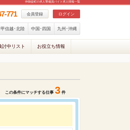
仲御徒町の求人警備員バイト求人情報一覧
67-771
会員登録
ログイン
甲信越･北陸
中国･四国
九州･沖縄
検討中リスト
お役立ち情報
3
この条件にマッチする仕事
件