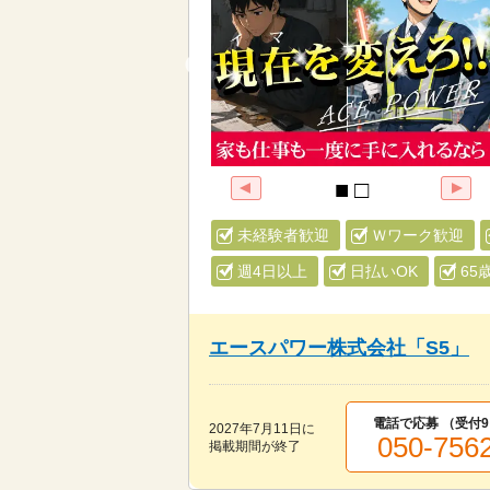
未経験者歓迎
Ｗワーク歓迎
週4日以上
日払いOK
65
エースパワー株式会社「S5」
電話で応募 （受付
9
2027年7月11日
に
050-756
掲載期間が終了