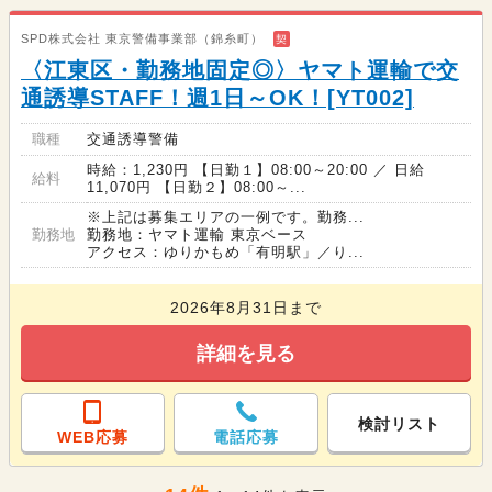
SPD株式会社 東京警備事業部（錦糸町）
契
〈江東区・勤務地固定◎〉ヤマト運輸で交
通誘導STAFF！週1日～OK！[YT002]
職種
交通誘導警備
時給：1,230円 【日勤１】08:00～20:00 ／ 日給
給料
11,070円 【日勤２】08:00～...
※上記は募集エリアの一例です。勤務...
勤務地
勤務地：ヤマト運輸 東京ベース
アクセス：ゆりかもめ「有明駅」／り...
2026年8月31日まで
詳細を見る
検討リスト
WEB応募
電話応募