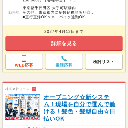
250,000円 【各種手当】 ・...
東京都千代田区 大手町駅構内
勤務地
その他、東京都内に多数勤務地あり◎...
■直行直帰OK＆車・バイク通勤OK
2027年4月13日まで
詳細を見る
検討リスト
WEB応募
電話応募
株式会社リース
バ
オープニング☆新システ
ム！現場を自分で選んで働
ける！髪色・髪型自由☆日
払いOK