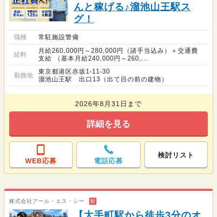
んと稼げる♪溜池山王駅ス
グ！
職種
常駐施設警備
月給260,000円～280,000円（諸手当込み）＋交通費
給料
支給 （基本月給240,000円～260,...
東京都港区赤坂1-11-30
勤務地
溜池山王駅 出口13（出て目の前の建物）
2026年8月31日まで
詳細を見る
検討リスト
WEB応募
電話応募
株式会社アール・エス・シー
契
【大手町駅から徒歩3分のオ