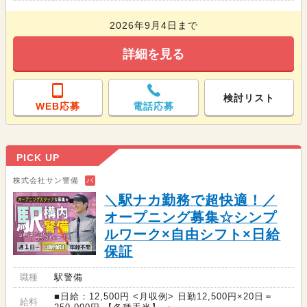
2026年9月4日まで
詳細を見る
検討リスト
WEB応募
電話応募
PICK UP
株式会社サン警備
バ
＼駅ナカ勤務で超快適！／
オープニング募集☆シンプ
ルワーク×自由シフト×日給
保証
職種
駅警備
■日給：12,500円 <月収例> 日勤12,500円×20日＝
給料