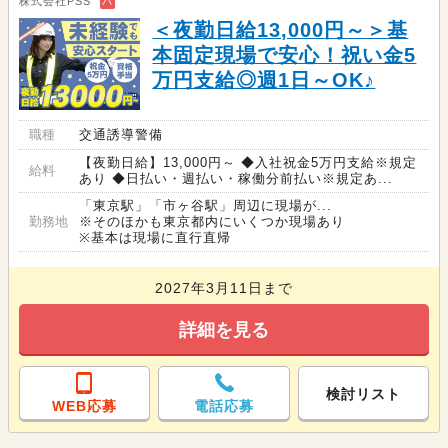
株式会社PSS
バ
＜夜勤日給13,000円～＞基
本固定現場で安心！祝い金5
万円支給◎週1日～OK♪
職種
交通誘導警備
【夜勤日給】13,000円～ ◆入社祝金5万円支給※規定
給料
あり ◆日払い・週払い・稼働分前払い※規定あ...
「東京駅」「市ヶ谷駅」周辺に現場が...
勤務地
※そのほかも東京都内にいくつか現場あり
※基本は現場に直行直帰
2027年3月11日まで
詳細を見る
検討リスト
WEB応募
電話応募