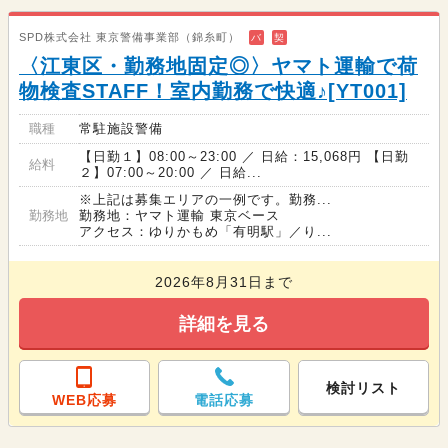
SPD株式会社 東京警備事業部（錦糸町）
バ
契
〈江東区・勤務地固定◎〉ヤマト運輸で荷
物検査STAFF！室内勤務で快適♪[YT001]
職種
常駐施設警備
【日勤１】08:00～23:00 ／ 日給：15,068円 【日勤
給料
２】07:00～20:00 ／ 日給...
※上記は募集エリアの一例です。勤務...
勤務地
勤務地：ヤマト運輸 東京ベース
アクセス：ゆりかもめ「有明駅」／り...
2026年8月31日まで
詳細を見る
検討リスト
WEB応募
電話応募