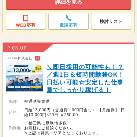
詳細を見る
検討リスト
WEB応募
電話応募
PICK UP
Tresor株式会社
バ
＼即日採用の可能性も！？
／週1日＆短時間勤務OK！
日払い可能☆安定した仕事
量でしっかり稼げる！
職種
交通誘導警備
日給13,000円（交通費1,000円含む） 【月給例】 日
給料
給13,000円×20日 ＝260,00...
一都三県に勤務地多数！
勤務地
お気軽にご相談ください。
※上記は募集エリアとなっております。