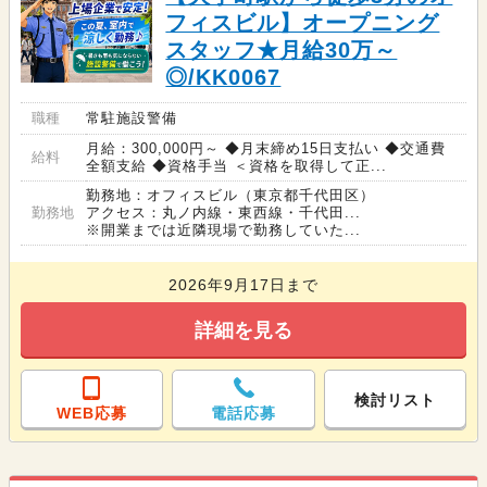
フィスビル】オープニング
スタッフ★月給30万～
◎/KK0067
職種
常駐施設警備
月給：300,000円～ ◆月末締め15日支払い ◆交通費
給料
全額支給 ◆資格手当 ＜資格を取得して正...
勤務地：オフィスビル（東京都千代田区）
勤務地
アクセス：丸ノ内線・東西線・千代田...
※開業までは近隣現場で勤務していた...
2026年9月17日まで
詳細を見る
検討リスト
WEB応募
電話応募