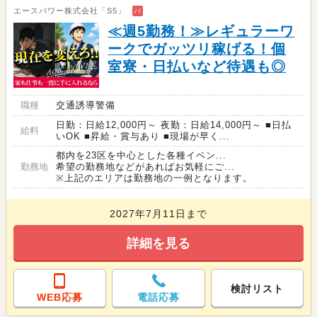
エースパワー株式会社「S5」
バ
≪週5勤務！≫レギュラーワ
ークでガッツリ稼げる！個
室寮・日払いなど待遇も◎
職種
交通誘導警備
日勤：日給12,000円～ 夜勤：日給14,000円～ ■日払
給料
いOK ■昇給・賞与あり ■現場が早く...
都内を23区を中心とした各種イベン...
勤務地
希望の勤務地などがあればお気軽にご...
※上記のエリアは勤務地の一例となります。
2027年7月11日まで
詳細を見る
検討リスト
WEB応募
電話応募