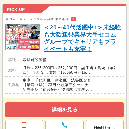
PICK UP
セコムジャスティック株式会社 東京本部
正
＜20～40代活躍中♪＞未経験
も大歓迎◎業界大手セコム
グループでキャリアもプラ
イベートも充実！
職種
常駐施設警備
月給／235,200円～252,200円＋諸手当＋賞与（年2
給料
回） ※みなし残業（15,560円～16,...
東京・千代田区、新宿区、渋谷区など
勤務地
【最寄り駅】 羽田空港第三ターミナ...
新豊洲駅〈徒歩5分〉汐留駅〈徒歩5...
詳細を見る
検討リスト