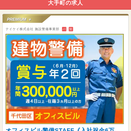
大手町の求人
PREMIUM ＋
テイケイ株式会社 施設警備事業部
バ
契
オフィスビル警備STAFF《入社祝金6万