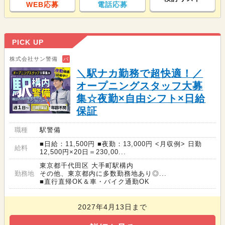
WEB応募
電話応募
PICK UP
株式会社サン警備
バ
＼駅ナカ勤務で超快適！／
オープニングスタッフ大募
集☆夜勤×自由シフト×日給
保証
職種
駅警備
■日給：11,500円 ■夜勤：13,000円 <月収例> 日勤
給料
12,500円×20日＝230,00...
東京都千代田区 大手町駅構内
勤務地
その他、東京都内に多数勤務地あり◎...
■直行直帰OK＆車・バイク通勤OK
2027年4月13日まで