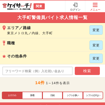
関東
ログイン
メニュー
大手町警備員バイト求人情報一覧
エリア／路線
変更
東京メトロ丸ノ内線、大手町
職種
変更
その他条件
変更
検索
14件
1～14件を表示
おすすめ
新着
日給
シフトが多い
シフトが少ない