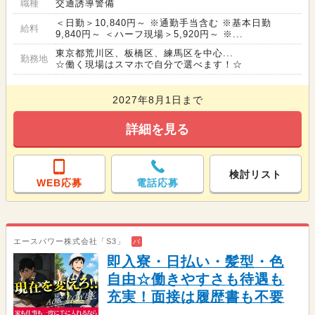
職種
交通誘導警備
＜日勤＞10,840円～ ※通勤手当含む ※基本日勤
給料
9,840円～ ＜ハーフ現場＞5,920円～ ※...
東京都荒川区、板橋区、練馬区を中心...
勤務地
☆働く現場はスマホで自分で選べます！☆
2027年8月1日まで
詳細を見る
検討リスト
WEB応募
電話応募
エースパワー株式会社「S3」
バ
即入寮・日払い・髪型・色
自由☆働きやすさも待遇も
充実！面接は履歴書も不要