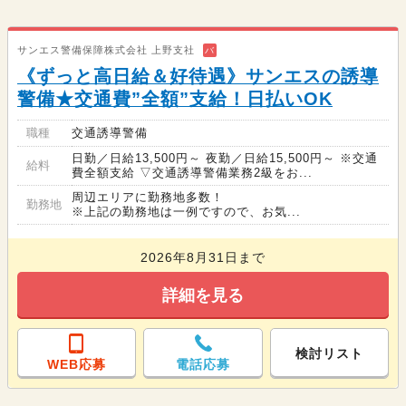
サンエス警備保障株式会社 上野支社
バ
《ずっと高日給＆好待遇》サンエスの誘導
警備★交通費”全額”支給！日払いOK
職種
交通誘導警備
日勤／日給13,500円～ 夜勤／日給15,500円～ ※交通
給料
費全額支給 ▽交通誘導警備業務2級をお...
周辺エリアに勤務地多数！
勤務地
※上記の勤務地は一例ですので、お気...
2026年8月31日まで
詳細を見る
検討リスト
WEB応募
電話応募