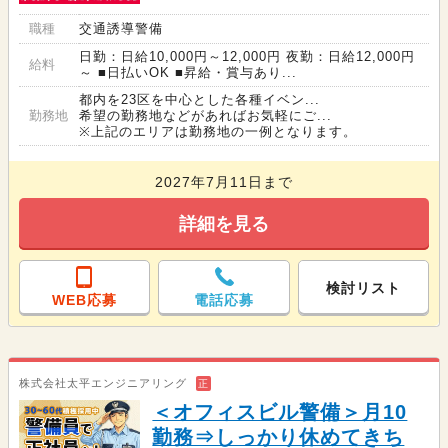
職種
交通誘導警備
日勤：日給10,000円～12,000円 夜勤：日給12,000円
給料
～ ■日払いOK ■昇給・賞与あり...
都内を23区を中心とした各種イベン...
勤務地
希望の勤務地などがあればお気軽にご...
※上記のエリアは勤務地の一例となります。
2027年7月11日まで
詳細を見る
検討リスト
WEB応募
電話応募
株式会社太平エンジニアリング
正
＜オフィスビル警備＞月10
勤務⇒しっかり休めてきち