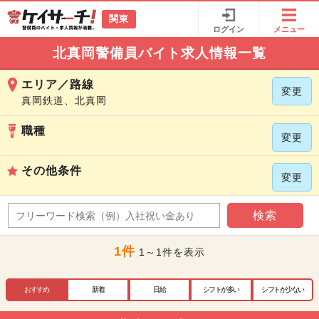
関東
ログイン
メニュー
北真岡警備員バイト求人情報一覧
エリア／路線
変更
真岡鉄道、北真岡
職種
変更
その他条件
変更
検索
1件
1～1件を表示
おすすめ
新着
日給
シフトが多い
シフトが少ない