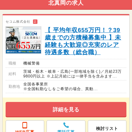
北真岡の求人
セコム株式会社
正
【 平均年収655万円！？39
歳までの方積極募集中 】未
経験も大歓迎◎充実のレア
待遇多数（総合職）
職種
機械警備
茨城・栃木・岐阜・広島(一部地域を除く)／月給23万
給料
9800円以上 ※上記月給には一律手当を含みます...
全国各事業所
勤務地
※全国転勤なしをご希望の場合、異動...
詳細を見る
検討リスト