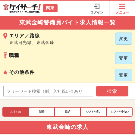
関東
ログイン
メニュー
東武金崎警備員バイト求人情報一覧
エリア／路線
変更
東武日光線、東武金崎
職種
変更
その他条件
変更
検索
おすすめ
新着
日給
シフトが多い
シフトが少ない
東武金崎の求人