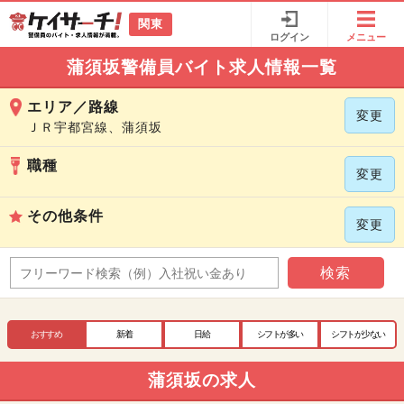
関東
ログイン
メニュー
蒲須坂警備員バイト求人情報一覧
エリア／路線
変更
ＪＲ宇都宮線、蒲須坂
職種
変更
その他条件
変更
検索
おすすめ
新着
日給
シフトが多い
シフトが少ない
蒲須坂の求人