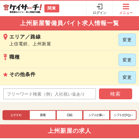
関東
ログイン
メニュー
上州新屋警備員バイト求人情報一覧
エリア／路線
変更
上信電鉄、上州新屋
職種
変更
その他条件
変更
検索
おすすめ
新着
日給
シフトが多い
シフトが少ない
上州新屋の求人