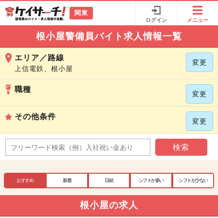
関東
ログイン
メニュー
根小屋警備員バイト求人情報一覧
エリア／路線
変更
上信電鉄、根小屋
職種
変更
その他条件
変更
検索
おすすめ
新着
日給
シフトが多い
シフトが少ない
根小屋の求人