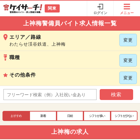
関東
ログイン
メニュー
上神梅警備員バイト求人情報一覧
エリア／路線
変更
わたらせ渓谷鉄道、上神梅
職種
変更
その他条件
変更
検索
おすすめ
新着
日給
シフトが多い
シフトが少ない
上神梅の求人