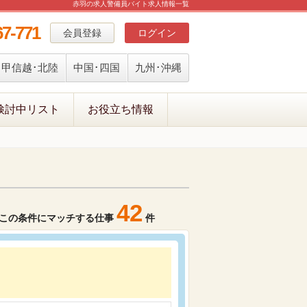
赤羽の求人警備員バイト求人情報一覧
67-771
会員登録
ログイン
甲信越･北陸
中国･四国
九州･沖縄
検討中リスト
お役立ち情報
42
この条件にマッチする仕事
件