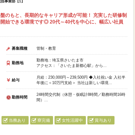
括事業部【1】
盤のもと、長期的なキャリア形成が可能！ 充実した研修制
開始できる環境です◎ 20代～40代を中心に、幅広い社員
募集職種
管制・教育
勤務地：埼玉県さいたま市
勤務地
アクセス：「さいたま新都心駅」から...
月給：230,000円～239,500円 ◆入社祝い金 入社半
給与
年後に＜10万円支給＞ 当社は新しい環境...
24時間交代制（休憩・仮眠計8時間／勤務時間16時
勤務時間
間）...
当務あり
寮完備
女性活躍中
賞与あり