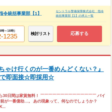
セントラル警備保障株式会社 指令
指令統括事業部【1】
統括事業部【1】の求人一覧
9時～18時
）
応募する
検討リスト
2-1235
ちゃけ行くのが一番めんどくない？』
要で即面接☆即採用☆
__ 入寮から30日間は家賃無料！ ￣￣￣￣￣￣￣￣￣￣￣￣￣￣ バイ
前が一番億劫…。 あの現象って、何なのでしょうか？
..