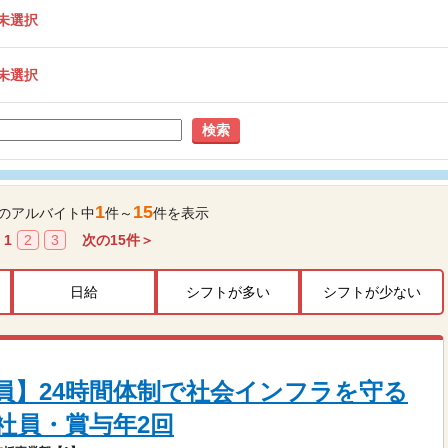
未選択
未選択
検索
1
15
のアルバイト中
件～
件を表示
1
2
3
次の
15
件＞
日給
シフトが多い
シフトが少ない
員】24時間体制で社会インフラを守る
社員・賞与年2回