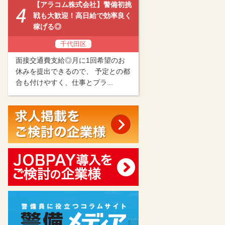
【アラコム株式会社】警備初挑
戦も大歓迎！高日給で効率良く
稼げる◎
千代田区
面接交通費支給◎月に1回希望のお
休みを提出できるので、 予定との都
合も付けやすく、仕事とプラ...