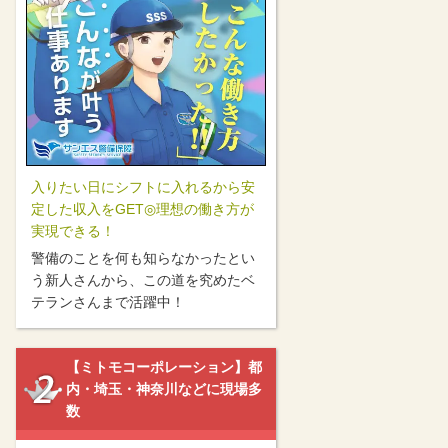
入りたい日にシフトに入れるから安
定した収入をGET◎理想の働き方が
実現できる！
警備のことを何も知らなかったとい
う新人さんから、この道を究めたベ
テランさんまで活躍中！
【ミトモコーポレーション】都
内・埼玉・神奈川などに現場多
数