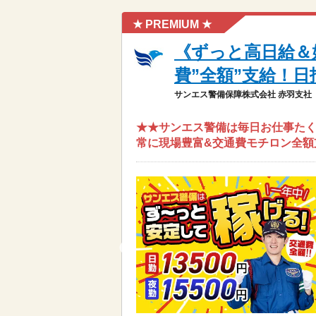
★ PREMIUM ★
《ずっと高日給＆
費”全額”支給！日
サンエス警備保障株式会社 赤羽支社
★★サンエス警備は毎日お仕事たく
常に現場豊富&交通費モチロン全額