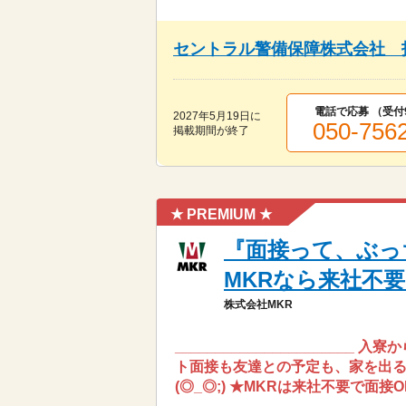
セントラル警備保障株式会社 
電話で応募 （受付
2027年5月19日
に
050-756
掲載期間が終了
★ PREMIUM ★
『面接って、ぶっ
MKRなら来社不
株式会社MKR
____________________
ト面接も友達との予定も、家を出る
(◎_◎;) ★MKRは来社不要で面接OK.