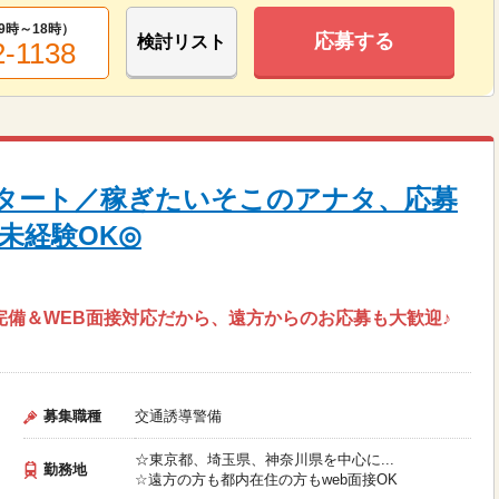
9時～18時
）
応募する
検討リスト
2-1138
円スタート／稼ぎたいそこのアナタ、応募
未経験OK◎
完備＆WEB面接対応だから、遠方からのお応募も大歓迎♪
募集職種
交通誘導警備
☆東京都、埼玉県、神奈川県を中心に...
勤務地
☆遠方の方も都内在住の方もweb面接OK