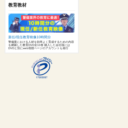
教育教材
新任/現任教育映像10時間分
警備業における人材を効率よく育成するための内容
を網羅した教育DVD全10巻 購入した会社様には
DVDと別にweb視聴ページのアカウントも発行