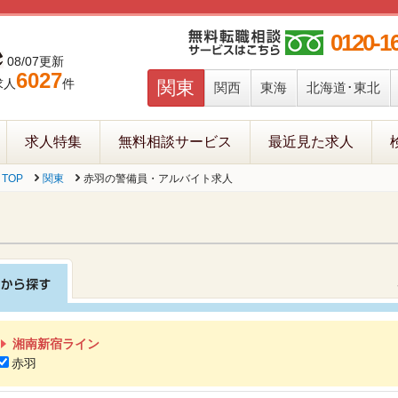
0120-1
08/07更新
6027
求人
件
関東
関西
東海
北海道･東北
求人特集
無料相談サービス
最近見た求人
TOP
関東
赤羽の警備員・アルバイト求人
湘南新宿ライン
赤羽