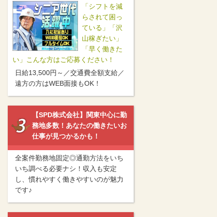
「シフトを減
らされて困っ
ている」「沢
山稼ぎたい」
「早く働きた
い」こんな方はご応募ください！
日給13,500円～／交通費全額支給／
遠方の方はWEB面接もOK！
【SPD株式会社】関東中心に勤
務地多数！あなたの働きたいお
仕事が見つかるかも！
全案件勤務地固定◎通勤方法をいち
いち調べる必要ナシ！収入も安定
し、慣れやすく働きやすいのが魅力
です♪