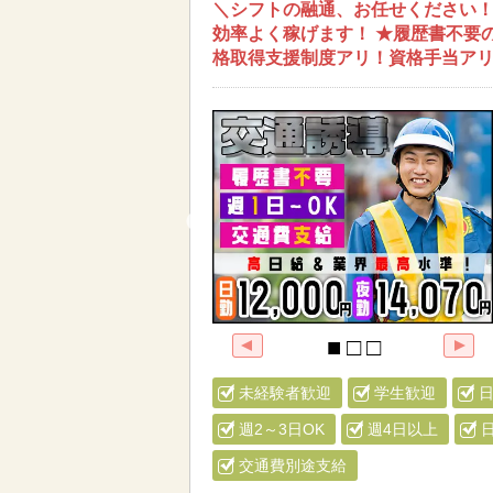
＼シフトの融通、お任せください！！
効率よく稼げます！ ★履歴書不要
格取得支援制度アリ！資格手当ア
未経験者歓迎
学生歓迎
週2～3日OK
週4日以上
交通費別途支給