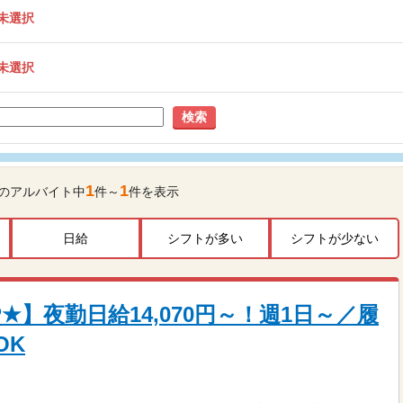
未選択
未選択
検索
1
1
のアルバイト中
件～
件を表示
日給
シフトが多い
シフトが少ない
★】夜勤日給14,070円～！週1日～／履
OK