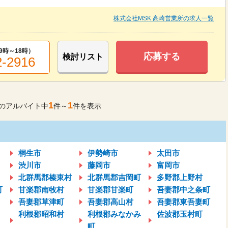
株式会社MSK 高崎営業所の求人一覧
9時～18時
）
応募する
検討リスト
2-2916
1
1
のアルバイト中
件～
件を表示
桐生市
伊勢崎市
太田市
渋川市
藤岡市
富岡市
北群馬郡榛東村
北群馬郡吉岡町
多野郡上野村
町
甘楽郡南牧村
甘楽郡甘楽町
吾妻郡中之条町
吾妻郡草津町
吾妻郡高山村
吾妻郡東吾妻町
利根郡昭和村
利根郡みなかみ
佐波郡玉村町
町