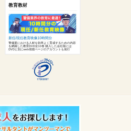
教育教材
新任/現任教育映像10時間分
警備業における人材を効率よく育成するための内容
を網羅した教育DVD全10巻 購入した会社様には
DVDと別にweb視聴ページのアカウントも発行