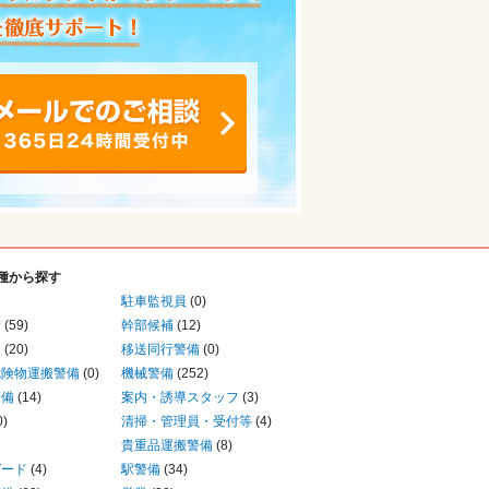
種から探す
駐車監視員
(0)
備
(59)
幹部候補
(12)
り
(20)
移送同行警備
(0)
危険物運搬警備
(0)
機械警備
(252)
警備
(14)
案内・誘導スタッフ
(3)
0)
清掃・管理員・受付等
(4)
貴重品運搬警備
(8)
ガード
(4)
駅警備
(34)