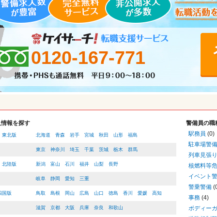
0120-167-771
人情報を探す
警備員の職
駅務員
(0)
・東北版
北海道
青森
岩手
宮城
秋田
山形
福島
駐車場警
東京
神奈川
埼玉
千葉
茨城
栃木
群馬
列車見張
・北陸版
新潟
富山
石川
福井
山梨
長野
核燃料等
イベント
岐阜
静岡
愛知
三重
警乗警備
(
四国版
鳥取
島根
岡山
広島
山口
徳島
香川
愛媛
高知
事務
(4)
滋賀
京都
大阪
兵庫
奈良
和歌山
ボディー