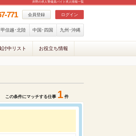
井野の求人警備員バイト求人情報一覧
67-771
会員登録
ログイン
甲信越･北陸
中国･四国
九州･沖縄
検討中リスト
お役立ち情報
1
この条件にマッチする仕事
件