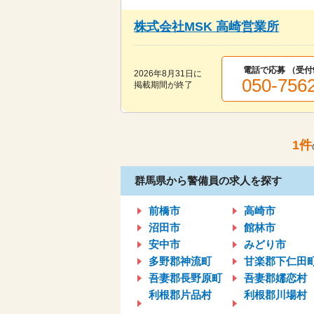
株式会社MSK 高崎営業所
電話で応募 （受付
2026年8月31日
に
050-756
掲載期間が終了
1
件
群馬県から警備員の求人を探す
前橋市
高崎市
沼田市
館林市
安中市
みどり市
多野郡神流町
甘楽郡下仁田
吾妻郡長野原町
吾妻郡嬬恋村
利根郡片品村
利根郡川場村