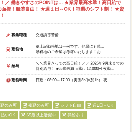
／ 働きやすさのPOINTは… ★業界最高水準！高日給で
の面接！服装自由！ ★週１日～OK！毎週のシフト制！ ★資
リ！
募集職種
交通誘導警備
※上記勤務地は一例です。他県にも現...
勤務地
勤務地のご希望は考慮いたします！お...
＼＼業界きっての高日給！／／ 2026年9月末までの
給与
特別給与！ ●65歳未満 日勤：12,000円 夜勤...
勤務時間
日勤：08:00～17:00（実働8h/休憩1h） 夜...
日勤のみ可
夜勤のみ可
シフト自由
週1日～OK
日払いOK
65歳以上活躍中
昇給あり