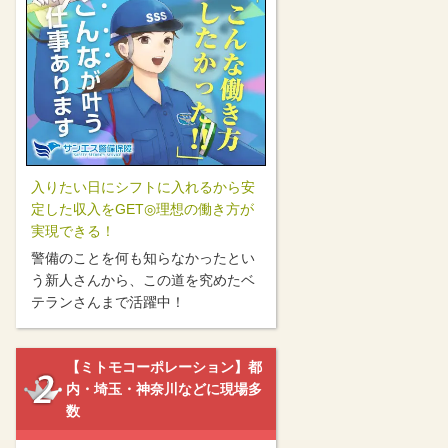
入りたい日にシフトに入れるから安
定した収入をGET◎理想の働き方が
実現できる！
警備のことを何も知らなかったとい
う新人さんから、この道を究めたベ
テランさんまで活躍中！
【ミトモコーポレーション】都
内・埼玉・神奈川などに現場多
数