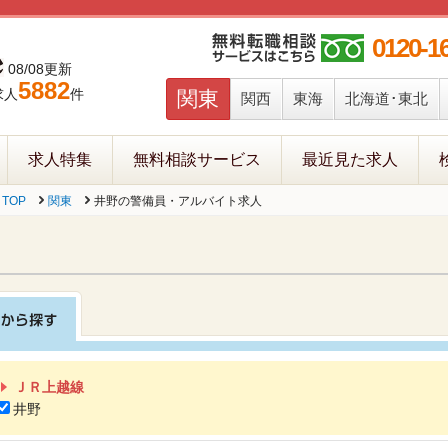
0120-1
08/08更新
5882
求人
件
関東
関西
東海
北海道･東北
求人特集
無料相談サービス
最近見た求人
TOP
関東
井野の警備員・アルバイト求人
ＪＲ上越線
井野