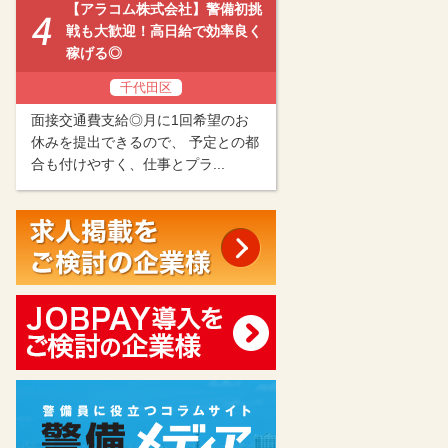
【アラコム株式会社】警備初挑
戦も大歓迎！高日給で効率良く
稼げる◎
千代田区
面接交通費支給◎月に1回希望のお
休みを提出できるので、 予定との都
合も付けやすく、仕事とプラ...