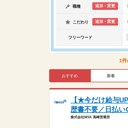
追加・変更
職種
追加・変更
こだわり
フリーワード
1
件
おすすめ
新着
【★今だけ給与UP
歴書不要／日払い
株式会社MSK 高崎営業所