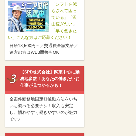
「シフトを減
らされて困っ
ている」「沢
山稼ぎたい」
「早く働きた
い」こんな方はご応募ください！
日給13,500円～／交通費全額支給／
遠方の方はWEB面接もOK！
【SPD株式会社】関東中心に勤
務地多数！あなたの働きたいお
仕事が見つかるかも！
全案件勤務地固定◎通勤方法をいち
いち調べる必要ナシ！収入も安定
し、慣れやすく働きやすいのが魅力
です♪