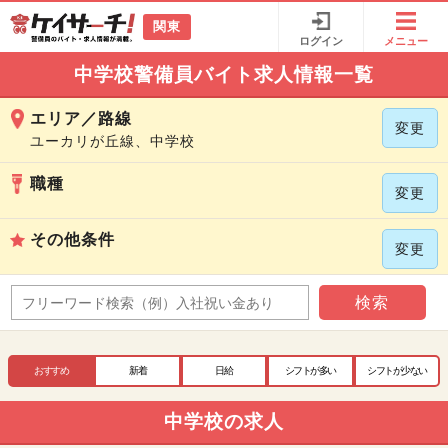
関東
ログイン
メニュー
中学校警備員バイト求人情報一覧
エリア／路線
変更
ユーカリが丘線、中学校
職種
変更
その他条件
変更
検索
おすすめ
新着
日給
シフトが多い
シフトが少ない
中学校の求人