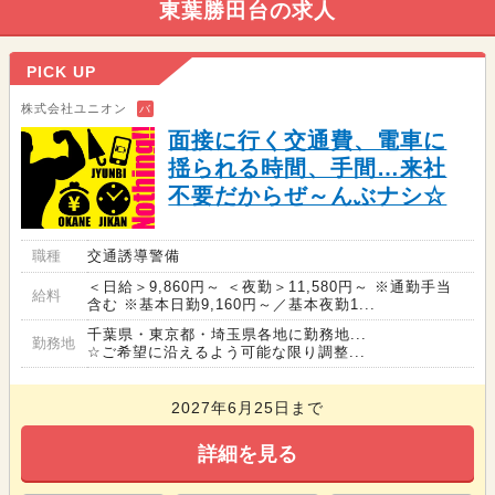
東葉勝田台の求人
PICK UP
株式会社ユニオン
バ
面接に行く交通費、電車に
揺られる時間、手間…来社
不要だからぜ～んぶナシ☆
職種
交通誘導警備
＜日給＞9,860円～ ＜夜勤＞11,580円～ ※通勤手当
給料
含む ※基本日勤9,160円～／基本夜勤1...
千葉県・東京都・埼玉県各地に勤務地...
勤務地
☆ご希望に沿えるよう可能な限り調整...
2027年6月25日まで
詳細を見る