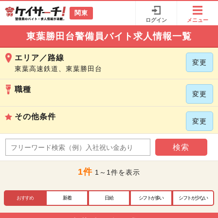
関東
ログイン
メニュー
東葉勝田台警備員バイト求人情報一覧
エリア／路線
変更
東葉高速鉄道、東葉勝田台
職種
変更
その他条件
変更
検索
1件
1～1件を表示
おすすめ
新着
日給
シフトが多い
シフトが少ない