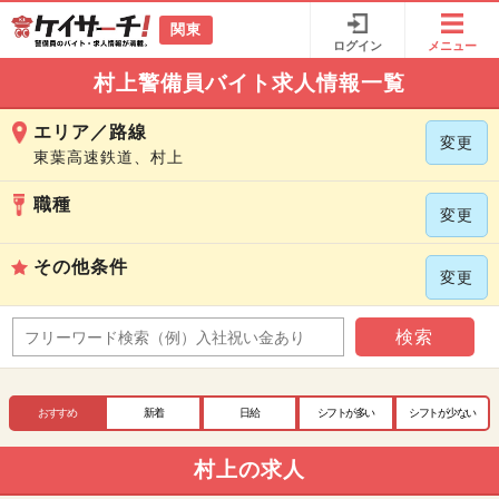
関東
ログイン
メニュー
村上警備員バイト求人情報一覧
エリア／路線
変更
東葉高速鉄道、村上
職種
変更
その他条件
変更
検索
おすすめ
新着
日給
シフトが多い
シフトが少ない
村上の求人