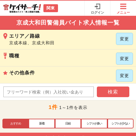
関東
ログイン
メニュー
京成大和田警備員バイト求人情報一覧
エリア／路線
変更
京成本線、京成大和田
職種
変更
その他条件
変更
検索
1件
1～1件を表示
おすすめ
新着
日給
シフトが多い
シフトが少ない