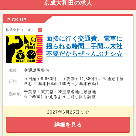
京成大和田の求人
PICK UP
株式会社ユニオン
バ
面接に行く交通費、電車に
揺られる時間、手間…来社
不要だからぜ～んぶナシ☆
職種
交通誘導警備
＜日給＞9,860円～ ＜夜勤＞11,580円～ ※通勤手当
給料
含む ※基本日勤9,160円～／基本夜勤1...
千葉県・東京都・埼玉県各地に勤務地...
勤務地
☆ご希望に沿えるよう可能な限り調整...
2027年6月25日まで
詳細を見る