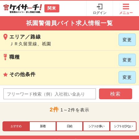
関東
ログイン
メニュー
祇園警備員バイト求人情報一覧
エリア／路線
変更
ＪＲ久留里線、祇園
職種
変更
その他条件
変更
検索
2件
1～2件を表示
おすすめ
新着
日給
シフトが多い
シフトが少ない