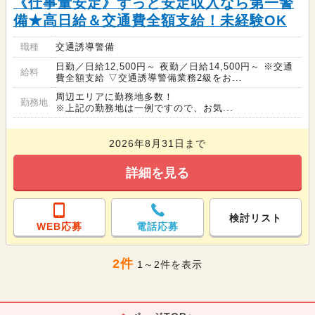
《仕事量安定》ずっと安定収入なら第一警
備★高日給＆交通費全額支給！未経験OK
職種
交通誘導警備
日勤／日給12,500円～ 夜勤／日給14,500円～ ※交通
給料
費全額支給 ▽交通誘導警備業務2級をお...
周辺エリアに勤務地多数！
勤務地
※上記の勤務地は一例ですので、お気...
2026年8月31日まで
詳細を見る
検討リスト
WEB応募
電話応募
2件
1～2件を表示