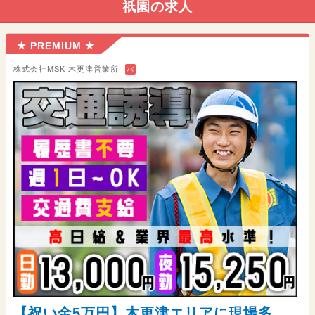
祇園の求人
★ PREMIUM ★
株式会社MSK 木更津営業所
バ
【祝い金5万円】木更津エリアに現場多