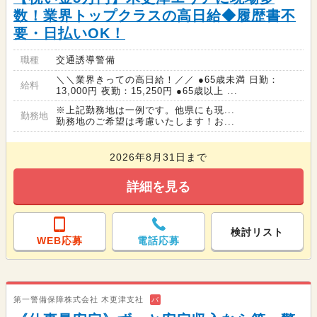
数！業界トップクラスの高日給◆履歴書不
要・日払いOK！
職種
交通誘導警備
＼＼業界きっての高日給！／／ ●65歳未満 日勤：
給料
13,000円 夜勤：15,250円 ●65歳以上 ...
※上記勤務地は一例です。他県にも現...
勤務地
勤務地のご希望は考慮いたします！お...
2026年8月31日まで
詳細を見る
検討リスト
WEB応募
電話応募
第一警備保障株式会社 木更津支社
バ