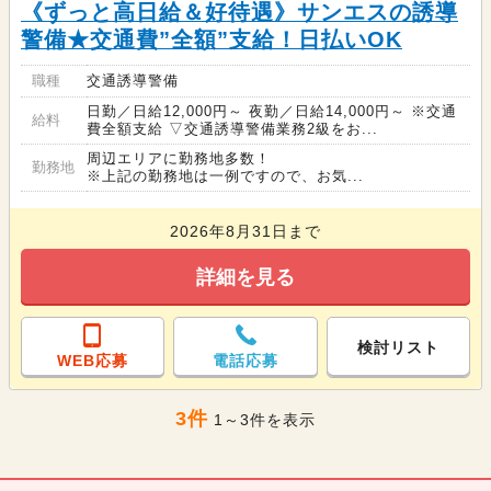
《ずっと高日給＆好待遇》サンエスの誘導
警備★交通費”全額”支給！日払いOK
職種
交通誘導警備
日勤／日給12,000円～ 夜勤／日給14,000円～ ※交通
給料
費全額支給 ▽交通誘導警備業務2級をお...
周辺エリアに勤務地多数！
勤務地
※上記の勤務地は一例ですので、お気...
2026年8月31日まで
詳細を見る
検討リスト
WEB応募
電話応募
3件
1～3件を表示