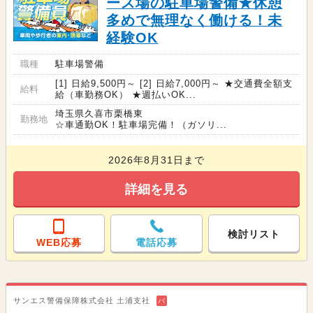
ース場の駐車場警備★休憩
多めで無理なく働ける！未
経験OK
職種
駐車場警備
[1] 日給9,500円～ [2] 日給7,000円～ ★交通費全額支
給料
給（車勤務OK） ★週払いOK...
埼玉県久喜市栗橋東
勤務地
☆車通勤OK！駐車場完備！（ガソリ...
2026年8月31日まで
詳細を見る
検討リスト
WEB応募
電話応募
サンエス警備保障株式会社 土浦支社
バ