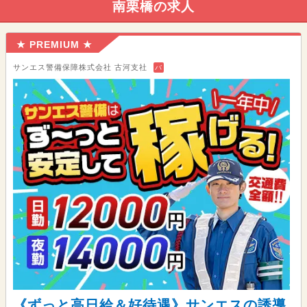
南栗橋の求人
★ PREMIUM ★
サンエス警備保障株式会社 古河支社
バ
《ずっと高日給＆好待遇》サンエスの誘導