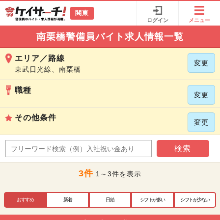
関東
ログイン
メニュー
南栗橋警備員バイト求人情報一覧
エリア／路線
変更
東武日光線、南栗橋
職種
変更
その他条件
変更
検索
3件
1～3件を表示
おすすめ
新着
日給
シフトが多い
シフトが少ない