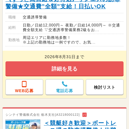
警備★交通費”全額”支給！日払いOK
職種
交通誘導警備
日勤／日給12,000円～ 夜勤／日給14,000円～ ※交通
給料
費全額支給 ▽交通誘導警備業務2級をお...
周辺エリアに勤務地多数！
勤務地
※上記の勤務地は一例ですので、お気...
2026年8月31日まで
詳細を見る
検討リスト
WEB応募
電話応募
シンテイ警備株式会社 栃木支社[A3218000122]
バ
＜競艇好き歓迎＞ボートレ