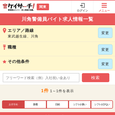
関東
ログイン
メニュー
川角警備員バイト求人情報一覧
エリア／路線
変更
東武越生線、川角
職種
変更
その他条件
変更
検索
1件
1～1件を表示
おすすめ
新着
日給
シフトが多い
シフトが少ない