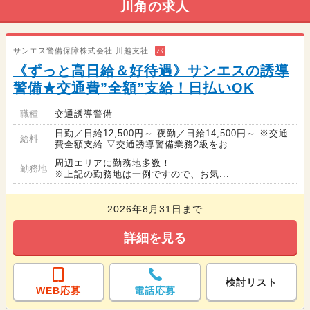
川角の求人
サンエス警備保障株式会社 川越支社
バ
《ずっと高日給＆好待遇》サンエスの誘導
警備★交通費”全額”支給！日払いOK
職種
交通誘導警備
日勤／日給12,500円～ 夜勤／日給14,500円～ ※交通
給料
費全額支給 ▽交通誘導警備業務2級をお...
周辺エリアに勤務地多数！
勤務地
※上記の勤務地は一例ですので、お気...
2026年8月31日まで
詳細を見る
検討リスト
WEB応募
電話応募