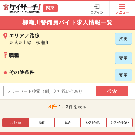
関東
ログイン
メニュー
柳瀬川警備員バイト求人情報一覧
エリア／路線
変更
東武東上線、柳瀬川
職種
変更
その他条件
変更
検索
3件
1～3件を表示
おすすめ
新着
日給
シフトが多い
シフトが少ない