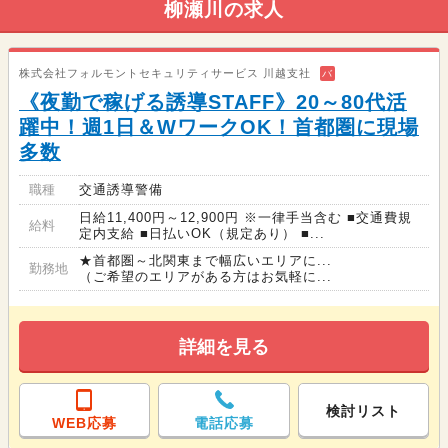
柳瀬川の求人
株式会社フォルモントセキュリティサービス 川越支社
バ
《夜勤で稼げる誘導STAFF》20～80代活
躍中！週1日＆WワークOK！首都圏に現場
多数
職種
交通誘導警備
日給11,400円～12,900円 ※一律手当含む ■交通費規
給料
定内支給 ■日払いOK（規定あり） ■...
★首都圏～北関東まで幅広いエリアに...
勤務地
（ご希望のエリアがある方はお気軽に...
詳細を見る
検討リスト
WEB応募
電話応募