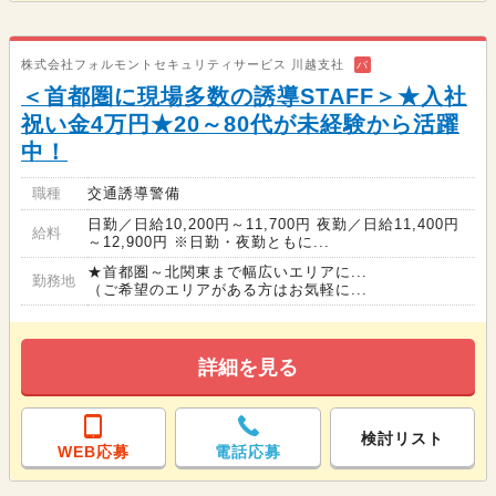
株式会社フォルモントセキュリティサービス 川越支社
バ
＜首都圏に現場多数の誘導STAFF＞★入社
祝い金4万円★20～80代が未経験から活躍
中！
職種
交通誘導警備
日勤／日給10,200円～11,700円 夜勤／日給11,400円
給料
～12,900円 ※日勤・夜勤ともに...
★首都圏～北関東まで幅広いエリアに...
勤務地
（ご希望のエリアがある方はお気軽に...
詳細を見る
検討リスト
WEB応募
電話応募