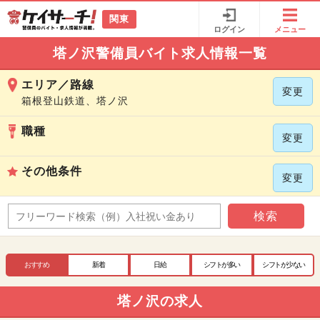
関東
ログイン
メニュー
塔ノ沢警備員バイト求人情報一覧
エリア／路線
変更
箱根登山鉄道、塔ノ沢
職種
変更
その他条件
変更
検索
おすすめ
新着
日給
シフトが多い
シフトが少ない
塔ノ沢の求人