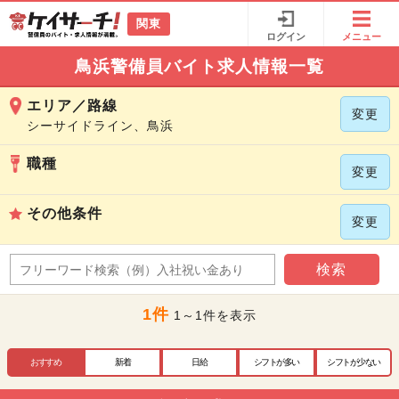
関東
ログイン
メニュー
鳥浜警備員バイト求人情報一覧
エリア／路線
変更
シーサイドライン、鳥浜
職種
変更
その他条件
変更
検索
1件
1～1件を表示
おすすめ
新着
日給
シフトが多い
シフトが少ない