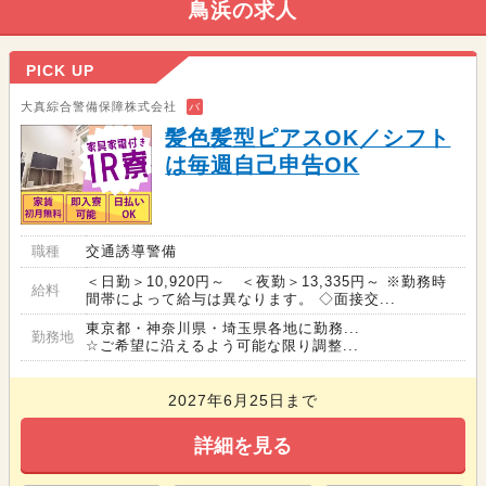
鳥浜の求人
PICK UP
大真綜合警備保障株式会社
バ
髪色髪型ピアスOK／シフト
は毎週自己申告OK
職種
交通誘導警備
＜日勤＞10,920円～ ＜夜勤＞13,335円～ ※勤務時
給料
間帯によって給与は異なります。 ◇面接交...
東京都・神奈川県・埼玉県各地に勤務...
勤務地
☆ご希望に沿えるよう可能な限り調整...
2027年6月25日まで
詳細を見る