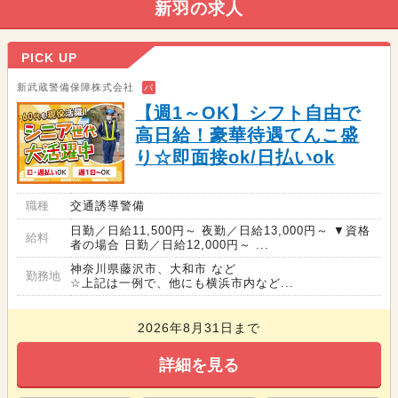
新羽の求人
PICK UP
新武蔵警備保障株式会社
バ
【週1～OK】シフト自由で
高日給！豪華待遇てんこ盛
り☆即面接ok/日払いok
職種
交通誘導警備
日勤／日給11,500円～ 夜勤／日給13,000円～ ▼資格
給料
者の場合 日勤／日給12,000円～ ...
神奈川県藤沢市、大和市 など
勤務地
☆上記は一例で、他にも横浜市内など...
2026年8月31日まで
詳細を見る