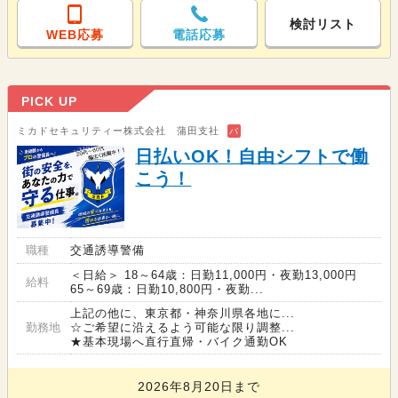
検討リスト
WEB応募
電話応募
PICK UP
ミカドセキュリティー株式会社 蒲田支社
バ
日払いOK！自由シフトで働
こう！
職種
交通誘導警備
＜日給＞ 18～64歳：日勤11,000円・夜勤13,000円
給料
65～69歳：日勤10,800円・夜勤...
上記の他に、東京都・神奈川県各地に...
勤務地
☆ご希望に沿えるよう可能な限り調整...
★基本現場へ直行直帰・バイク通勤OK
2026年8月20日まで