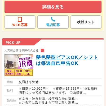
詳細を見る
検討リスト
WEB応募
電話応募
PICK UP
大真綜合警備保障株式会社
バ
髪色髪型ピアスOK／シフト
は毎週自己申告OK
職種
交通誘導警備
＜日勤＞10,920円～ ＜夜勤＞13,335円～ ※勤務時
給料
間帯によって給与は異なります。 ◇面接交...
東京都・神奈川県・埼玉県各地に勤務...
勤務地
☆ご希望に沿えるよう可能な限り調整...