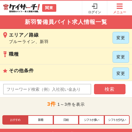
関東
ログイン
メニュー
新羽警備員バイト求人情報一覧
エリア／路線
変更
ブルーライン、新羽
職種
変更
その他条件
変更
検索
3件
1～3件を表示
おすすめ
新着
日給
シフトが多い
シフトが少ない