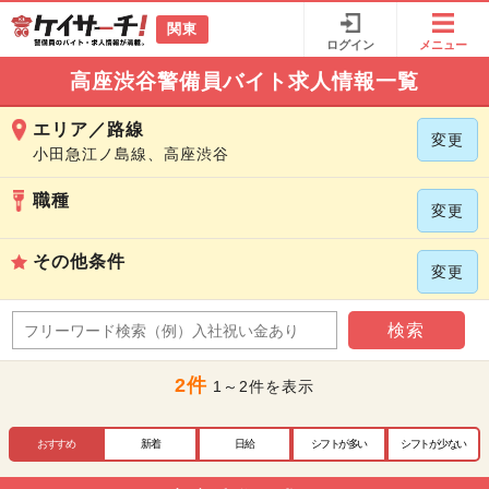
関東
ログイン
メニュー
高座渋谷警備員バイト求人情報一覧
エリア／路線
変更
小田急江ノ島線、高座渋谷
職種
変更
その他条件
変更
検索
2件
1～2件を表示
おすすめ
新着
日給
シフトが多い
シフトが少ない