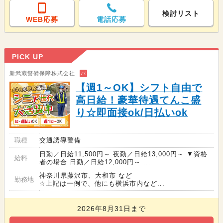
検討リスト
WEB応募
電話応募
PICK UP
新武蔵警備保障株式会社
バ
【週1～OK】シフト自由で
高日給！豪華待遇てんこ盛
り☆即面接ok/日払いok
職種
交通誘導警備
日勤／日給11,500円～ 夜勤／日給13,000円～ ▼資格
給料
者の場合 日勤／日給12,000円～ ...
神奈川県藤沢市、大和市 など
勤務地
☆上記は一例で、他にも横浜市内など...
2026年8月31日まで