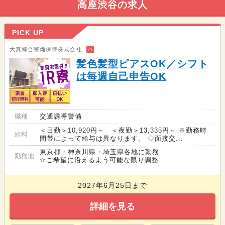
高座渋谷の求人
PICK UP
大真綜合警備保障株式会社
バ
髪色髪型ピアスOK／シフト
は毎週自己申告OK
職種
交通誘導警備
＜日勤＞10,920円～ ＜夜勤＞13,335円～ ※勤務時
給料
間帯によって給与は異なります。 ◇面接交...
東京都・神奈川県・埼玉県各地に勤務...
勤務地
☆ご希望に沿えるよう可能な限り調整...
2027年6月25日まで
詳細を見る