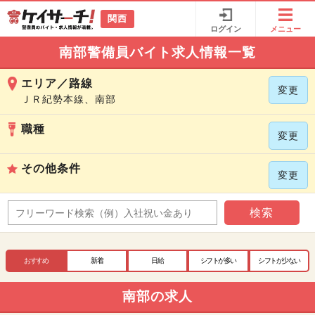
関西
ログイン
メニュー
南部警備員バイト求人情報一覧
エリア／路線
変更
ＪＲ紀勢本線、南部
職種
変更
その他条件
変更
検索
おすすめ
新着
日給
シフトが多い
シフトが少ない
南部の求人