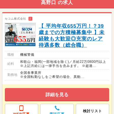
高野口 の求人
セコム株式会社
正
【 平均年収655万円！？39
歳までの方積極募集中 】未
経験も大歓迎◎充実のレア
待遇多数（総合職）
職種
機械警備
和歌山・福岡(一部地域を除く)／月給22万0800円以上
給料
※上記月給には一律手当を含みます。 ※超過...
全国各事業所
勤務地
※全国転勤なしをご希望の場合、異動...
詳細を見る
検討リスト