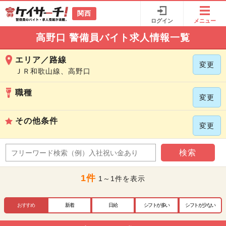
関西
ログイン
メニュー
高野口 警備員バイト求人情報一覧
エリア／路線
変更
ＪＲ和歌山線、高野口
職種
変更
その他条件
変更
検索
1件
1～1件を表示
おすすめ
新着
日給
シフトが多い
シフトが少ない