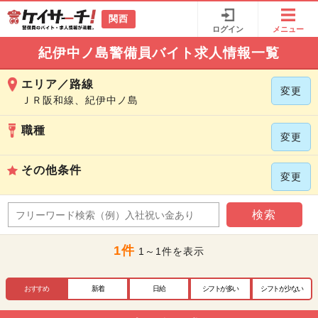
関西
ログイン
メニュー
紀伊中ノ島警備員バイト求人情報一覧
エリア／路線
変更
ＪＲ阪和線、紀伊中ノ島
職種
変更
その他条件
変更
検索
1件
1～1件を表示
おすすめ
新着
日給
シフトが多い
シフトが少ない