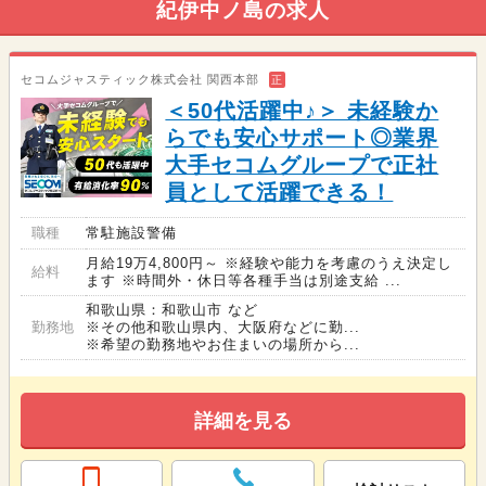
紀伊中ノ島の求人
セコムジャスティック株式会社 関西本部
正
＜50代活躍中♪＞ 未経験か
らでも安心サポート◎業界
大手セコムグループで正社
員として活躍できる！
職種
常駐施設警備
月給19万4,800円～ ※経験や能力を考慮のうえ決定し
給料
ます ※時間外・休日等各種手当は別途支給 ...
和歌山県：和歌山市 など
勤務地
※その他和歌山県内、大阪府などに勤...
※希望の勤務地やお住まいの場所から...
詳細を見る