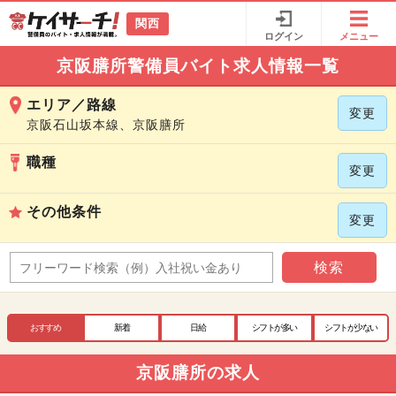
関西
ログイン
メニュー
京阪膳所警備員バイト求人情報一覧
エリア／路線
変更
京阪石山坂本線、京阪膳所
職種
変更
その他条件
変更
検索
おすすめ
新着
日給
シフトが多い
シフトが少ない
京阪膳所の求人