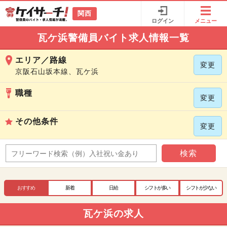
関西
ログイン
メニュー
瓦ケ浜警備員バイト求人情報一覧
エリア／路線
変更
京阪石山坂本線、瓦ケ浜
職種
変更
その他条件
変更
検索
おすすめ
新着
日給
シフトが多い
シフトが少ない
瓦ケ浜の求人