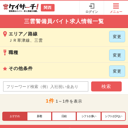
関西
ログイン
メニュー
三雲警備員バイト求人情報一覧
エリア／路線
変更
ＪＲ草津線、三雲
職種
変更
その他条件
変更
検索
1件
1～1件を表示
おすすめ
新着
日給
シフトが多い
シフトが少ない