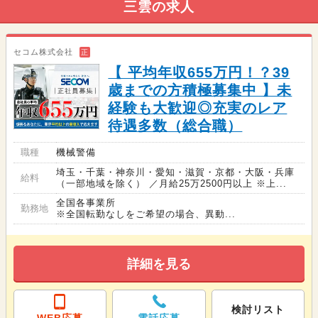
三雲の求人
セコム株式会社
正
【 平均年収655万円！？39
歳までの方積極募集中 】未
経験も大歓迎◎充実のレア
待遇多数（総合職）
職種
機械警備
埼玉・千葉・神奈川・愛知・滋賀・京都・大阪・兵庫
給料
（一部地域を除く） ／月給25万2500円以上 ※上...
全国各事業所
勤務地
※全国転勤なしをご希望の場合、異動...
詳細を見る
検討リスト