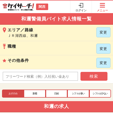
関西
ログイン
メニュー
和邇警備員バイト求人情報一覧
エリア／路線
変更
ＪＲ湖西線、和邇
職種
変更
その他条件
変更
検索
おすすめ
新着
日給
シフトが多い
シフトが少ない
和邇の求人