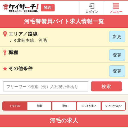
関西
ログイン
メニュー
河毛警備員バイト求人情報一覧
エリア／路線
変更
ＪＲ北陸本線、河毛
職種
変更
その他条件
変更
検索
おすすめ
新着
日給
シフトが多い
シフトが少ない
河毛の求人