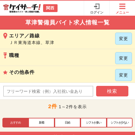
関西
ログイン
メニュー
草津警備員バイト求人情報一覧
エリア／路線
変更
ＪＲ東海道本線、草津
職種
変更
その他条件
変更
検索
2件
1～2件を表示
おすすめ
新着
日給
シフトが多い
シフトが少ない