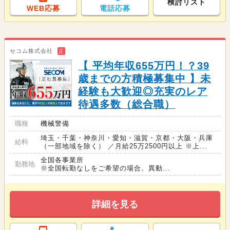
検討リスト
WEB応募
電話応募
セコム株式会社
正
【 平均年収655万円！？39
歳までの方積極募集中 】未
経験も大歓迎◎充実のレア
待遇多数（総合職）
職種
機械警備
埼玉・千葉・神奈川・愛知・滋賀・京都・大阪・兵庫
給料
（一部地域を除く） ／月給25万2500円以上 ※上...
全国各事業所
勤務地
※全国転勤なしをご希望の場合、異動...
詳細を見る