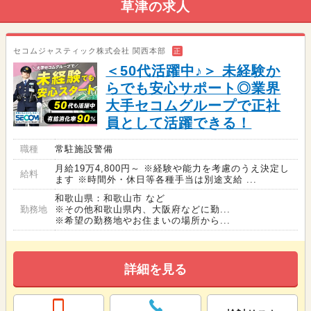
草津の求人
セコムジャスティック株式会社 関西本部
正
＜50代活躍中♪＞ 未経験か
らでも安心サポート◎業界
大手セコムグループで正社
員として活躍できる！
職種
常駐施設警備
月給19万4,800円～ ※経験や能力を考慮のうえ決定し
給料
ます ※時間外・休日等各種手当は別途支給 ...
和歌山県：和歌山市 など
勤務地
※その他和歌山県内、大阪府などに勤...
※希望の勤務地やお住まいの場所から...
詳細を見る