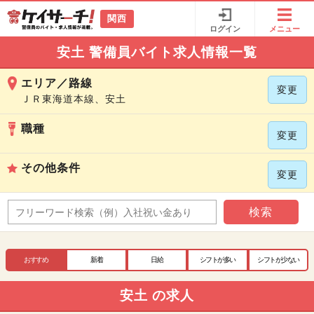
関西
ログイン
メニュー
安土 警備員バイト求人情報一覧
エリア／路線
変更
ＪＲ東海道本線、安土
職種
変更
その他条件
変更
検索
おすすめ
新着
日給
シフトが多い
シフトが少ない
安土 の求人