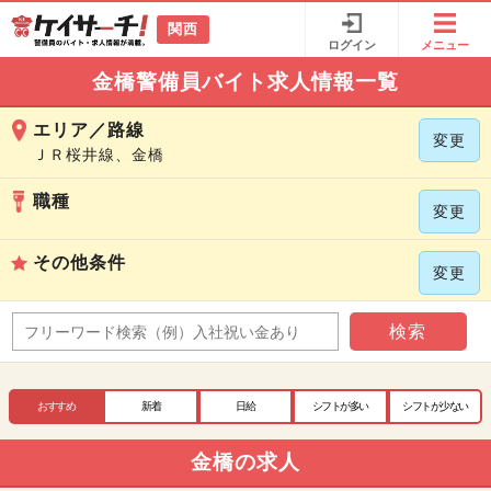
関西
ログイン
メニュー
金橋警備員バイト求人情報一覧
エリア／路線
変更
ＪＲ桜井線、金橋
職種
変更
その他条件
変更
検索
おすすめ
新着
日給
シフトが多い
シフトが少ない
金橋の求人