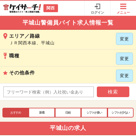
関西
ログイン
メニュー
平城山警備員バイト求人情報一覧
エリア／路線
変更
ＪＲ関西本線、平城山
職種
変更
その他条件
変更
検索
おすすめ
新着
日給
シフトが多い
シフトが少ない
平城山の求人