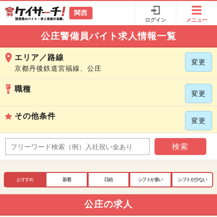
関西
ログイン
メニュー
公庄警備員バイト求人情報一覧
エリア／路線
変更
京都丹後鉄道宮福線、公庄
職種
変更
その他条件
変更
検索
おすすめ
新着
日給
シフトが多い
シフトが少ない
公庄の求人