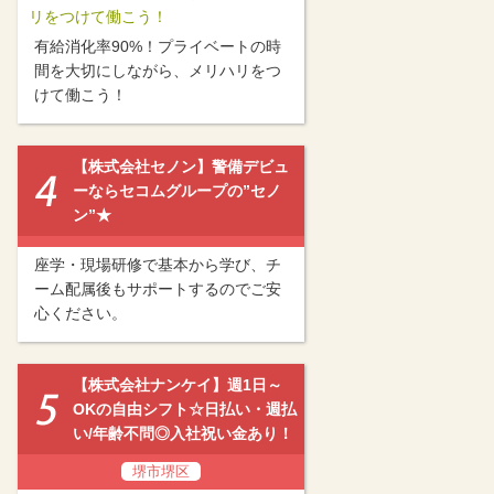
リをつけて働こう！
有給消化率90%！プライベートの時
間を大切にしながら、メリハリをつ
けて働こう！
【株式会社セノン】警備デビュ
ーならセコムグループの”セノ
ン”★
座学・現場研修で基本から学び、チ
ーム配属後もサポートするのでご安
心ください。
【株式会社ナンケイ】週1日～
OKの自由シフト☆日払い・週払
い/年齢不問◎入社祝い金あり！
堺市堺区