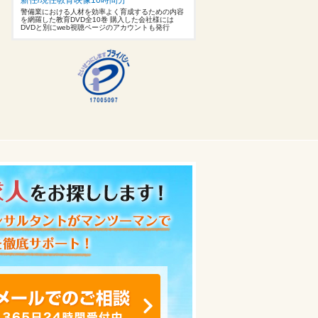
警備業における人材を効率よく育成するための内容
を網羅した教育DVD全10巻 購入した会社様には
DVDと別にweb視聴ページのアカウントも発行