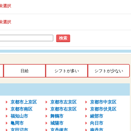
未選択
未選択
検索
日給
シフトが多い
シフトが少ない
京都市上京区
京都市左京区
京都市中京区
京都市南区
京都市右京区
京都市伏見区
福知山市
舞鶴市
綾部市
亀岡市
城陽市
向日市
京田辺市
京丹後市
南丹市