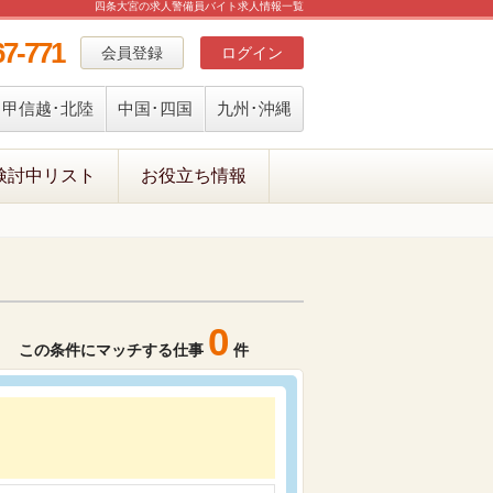
四条大宮の求人警備員バイト求人情報一覧
67-771
会員登録
ログイン
甲信越･北陸
中国･四国
九州･沖縄
検討中リスト
お役立ち情報
0
この条件にマッチする仕事
件