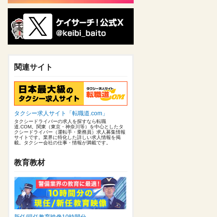
関連サイト
タクシー求人サイト「転職道.com」
タクシードライバーの求人を探すなら転職
道.COM。関東（東京・神奈川等）を中心としたタ
クシードライバー（運転手・乗務員）求人募集情報
サイトです。業界に特化した詳しい求人情報を掲
載。タクシー会社の仕事・情報が満載です。
教育教材
新任/現任教育映像10時間分