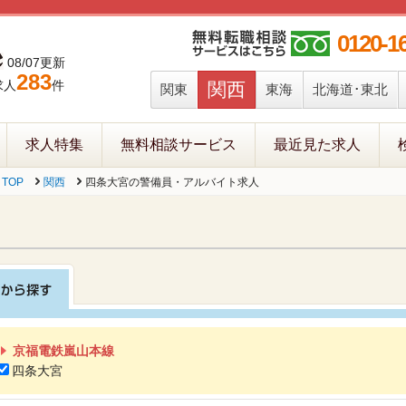
0120-1
08/07更新
283
求人
件
関西
関東
東海
北海道･東北
求人特集
無料相談サービス
最近見た求人
TOP
関西
四条大宮の警備員・アルバイト求人
京福電鉄嵐山本線
四条大宮