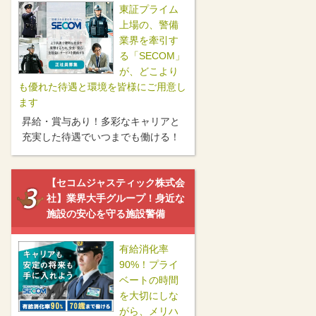
東証プライム
上場の、警備
業界を牽引す
る「SECOM」
が、どこより
も優れた待遇と環境を皆様にご用意し
ます
昇給・賞与あり！多彩なキャリアと
充実した待遇でいつまでも働ける！
【セコムジャスティック株式会
社】業界大手グループ！身近な
施設の安心を守る施設警備
有給消化率
90%！プライ
ベートの時間
を大切にしな
がら、メリハ